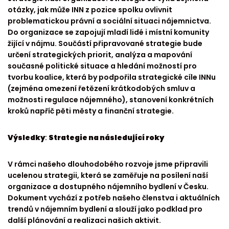
otázky, jak může INN z pozice spolku ovlivnit
problematickou právní a sociální situaci nájemnictva.
Do organizace se zapojují mladí lidé i místní komunity
žijící v nájmu. Součástí připravované strategie bude
určení strategických priorit, analýza a mapování
současné politické situace a hledání možností pro
tvorbu koalice, která by podpořila strategické cíle INNu
(zejména omezení řetězení krátkodobých smluv a
možnosti regulace nájemného), stanovení konkrétních
kroků napříč pěti městy a finanční strategie.
Výsledky
:
Strategie na následující roky
V rámci našeho dlouhodobého rozvoje jsme připravili
ucelenou strategii, která se zaměřuje na posílení naší
organizace a dostupného nájemního bydlení v Česku.
Dokument vychází z potřeb našeho členstva i aktuálních
trendů v nájemním bydlení a slouží jako podklad pro
další plánování a realizaci našich aktivit.