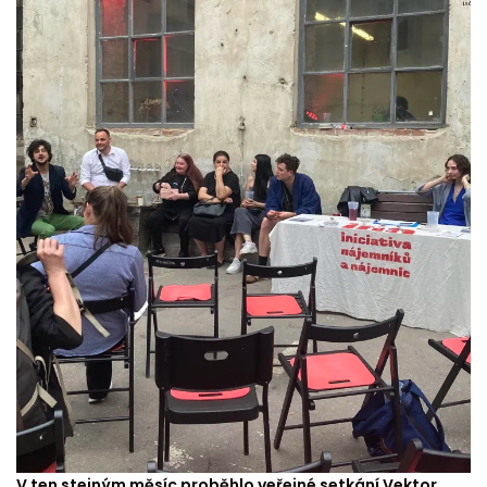
V ten stejným měsíc proběhlo veřejné setkání Vektor