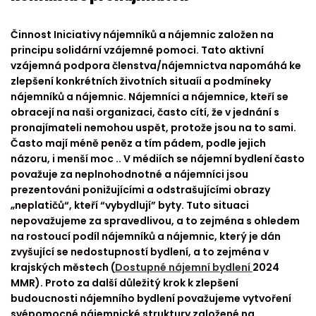
Činnost Iniciativy nájemníků a nájemnic založen na
principu solidární vzájemné pomoci. Tato aktivní
vzájemná podpora členstva/nájemnictva napomáhá ke
zlepšení konkrétních životních situaíi a podmíneky
nájemníků a nájemnic. Nájemníci a nájemnice, kteří se
obracejí na naši organizaci, často cítí, že v jednání s
pronajímateli nemohou uspět, protože jsou na to sami.
Často mají méně peněz a tím pádem, podle jejich
názoru, i menší moc .. V médiích se nájemní bydlení často
považuje za neplnohodnotné a nájemníci jsou
prezentováni ponižujícími a odstrašujícími obrazy
„neplatičů“, kteří “vybydlují” byty. Tuto situaci
nepovažujeme za spravedlivou, a to zejména s ohledem
na rostoucí podíl nájemníků a nájemnic, který je dán
zvyšující se nedostupností bydlení, a to zejména v
krajských městech (
Dostupné nájemní bydlení
2024
MMR). Proto za další důležitý krok k zlepšení
budoucnosti nájemního bydlení považujeme vytvoření
svépomocné nájemnické struktury založené na