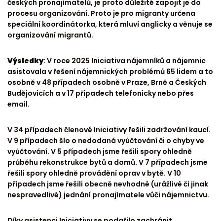
českých pronajímatelů, je proto důležité zapojit je do
procesu organizování. Proto je pro migranty určena
speciální koordinátorka, která mluví anglicky a věnuje se
organizování migrantů.
Výsledky
: V roce 2025 Iniciativa nájemníků a nájemnic
asistovala v řešení nájemnických problémů 65 lidem a to
osobně v 48 případech osobně v Praze, Brně a Českých
Budějovicích a v 17 případech telefonicky nebo přes
email.
V 34 případech členové Iniciativy řešili zadržování kaucí.
V 9 případech šlo o nedodaná vyúčtování či o chyby ve
vyúčtování. V 5 případech jsme řešili spory ohledně
průběhu rekonstrukce bytů a domů. V 7 případech jsme
řešili spory ohledně provádění oprav v bytě. V 10
případech jsme řešili obecně nevhodné (urážlivé či jinak
nespravedlivé) jednání pronajímatele vůči nájemnictvu.
Díky asistenci Iniciativy se podařilo zachránit