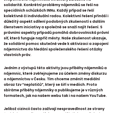
solidaritě. Konkrétní problémy nájemníků se řeší na
speciálních schůzkách INNu. Každý případ se řeší
kolektivně či individuální radou. Kolektivní řešení přináší i
důležitý aspekt sdílení podobných zkušeností s dalším
členstvem iniciativy a společně se snaží najít řešení. S
právními aspekty případů pomáhá dobrovolnická právní
síť, která funguje napříč městy. Naše zkušenost ukazuje,
že solidární pomoc skutečně vede k aktivizaci a zapojení
nájemnictva do hledání společenského řešení otázky
vlastních práv.
Jedním z výstupů této aktivity jsou příběhy nájemníků a
nájemnic, které zvěřejnujeme za účelem změny diskurzu
o nájemníctvu v Česku. Tím chceme změnit mediální
obraz tzv “neplatičů”, který se šiří v mediich. Proto
sbíráme příběhy nájemníky a publikujeme je v různých
formatech, jak na našem webu tak i na našem YouTube.
Jelikož cizincii často zažívají nespravedlnost ze strany