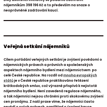
nájemníkům 398 196 Kč a to především na snaze o
neoprávněné zadržování kaucí.
Veřejná setkání nájemníků
Cílem pořádání veřejných setkání je zvýšení povědomí o
nájemnických právech a právních a společenských
aspektech nájemního bydlení mezi nájemnictvem po
celé České republice. Na rozdíl od
mnoha evropských
států
je v České republice praktikováno řetězení
krátkodobých smluv, což výrazně přispívá k nejistotě
nájemního bydlení. Není zavedená regulace nájemného,
a tak nájemníci nejsou chráněni proti skokovému zvýšení
cen pronájmu. Z naší praxe víme, že nájemníci často
nevědí o svých právech, například o úročení kauce,