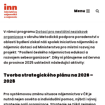
Menu
Skip
to
content
V rámci programu
Dotací pro nestátní neziskové
organizace
v okruhu Metodická podpora poradenství v
oblasti bydlení získal náš spolek Iniciativa nájemníků a
nájemnic dotaci od Ministerstva pro místní rozvoj na
projekt: “Posílení českého nájemnictva edukací a
rozvojem sebeorganizace“. Díky ní plánujeme od června
do prosince 2025 usktečnit následující aktivity:
Tvorba strategického plánu na 2026 –
2028
Pro systémovou změnu situace nájemnictva v ČR je
nutná nejen osvěta a individuální pomoc, nýbrž i vývoj
strategie naší organizace. Strategie se týká zejména