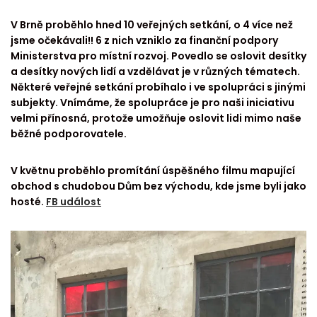
V Brně proběhlo hned 10 veřejných setkání, o 4 více než
jsme očekávali!! 6 z nich vzniklo za finanční podpory
Ministerstva pro místní rozvoj. Povedlo se oslovit desítky
a desítky nových lidí a vzdělávat je v různých tématech.
Některé veřejné setkání probíhalo i ve spolupráci s jinými
subjekty. Vnímáme, že spolupráce je pro naši iniciativu
velmi přínosná, protože umožňuje oslovit lidi mimo naše
běžné podporovatele.
V květnu proběhlo promítání úspěšného filmu mapující
obchod s chudobou Dům bez východu, kde jsme byli jako
hosté.
FB událost