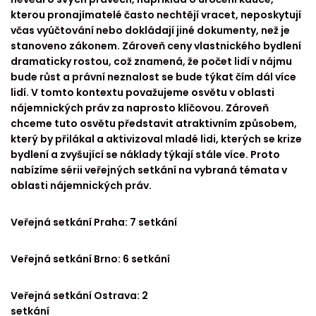
kterou pronajímatelé často nechtějí vracet, neposkytují
včas vyúčtování nebo dokládají jiné dokumenty, než je
stanoveno zákonem. Zároveň ceny vlastnického bydlení
dramaticky rostou, což znamená, že počet lidí v nájmu
bude růst a právní neznalost se bude týkat čím dál více
lidí. V tomto kontextu považujeme osvětu v oblasti
nájemnických práv za naprosto klíčovou. Zároveň
chceme tuto osvětu představit atraktivním způsobem,
který by přilákal a aktivizoval mladé lidi, kterých se krize
bydlení a zvyšující se náklady týkají stále více. Proto
nabízíme sérii veřejných setkání na vybraná témata v
oblasti nájemnických práv.
Veřejná setkání Praha: 7 setkání
Veřejná setkání Brno: 6 setkání
Veřejná setkání Ostrava: 2
setkání