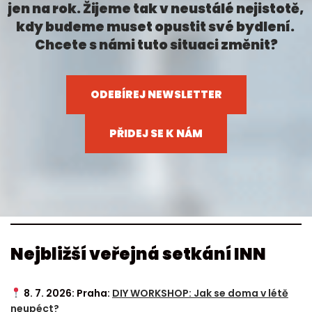
jen na rok. Žijeme tak v neustálé nejistotě,
kdy budeme muset opustit své bydlení.
Chcete s námi tuto situaci změnit?
ODEBÍREJ NEWSLETTER
PŘIDEJ SE K NÁM
Nejbližší veřejná setkání INN
8. 7. 2026: Praha:
DIY WORKSHOP: Jak se doma v létě
neupéct?