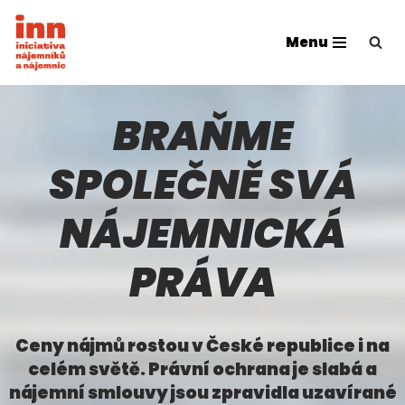
Menu
Přeskočit
na
obsah
BRAŇME
SPOLEČNĚ SVÁ
NÁJEMNICKÁ
PRÁVA
Ceny nájmů rostou v České republice i na
celém světě. Právní ochrana je slabá a
nájemní smlouvy jsou zpravidla uzavírané