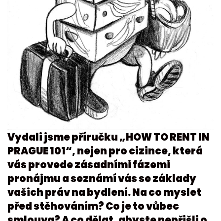
Vydali jsme příručku „HOW TO RENT IN
PRAGUE 101“, nejen pro cizince, která
vás provede zásadními fázemi
pronájmu a seznámí vás se základy
vašich práv na bydlení. Na co myslet
před stěhováním? Co je to vůbec
smlouva? A co dělat, abyste nepřišli o