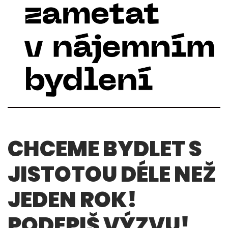
CHCEME BYDLET S
JISTOTOU DÉLE NEŽ
JEDEN ROK!
PODEPIŠ VÝZVU!