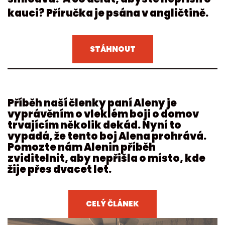
kauci? Příručka je psána v angličtině.
STÁHNOUT
Příběh naší členky paní Aleny je
vyprávěním o vleklém boji o domov
trvajícím několik dekád. Nyní to
vypadá, že tento boj Alena prohrává.
Pomozte nám Alenin příběh
zviditelnit, aby nepřišla o místo, kde
žije přes dvacet let.
CELÝ ČLÁNEK