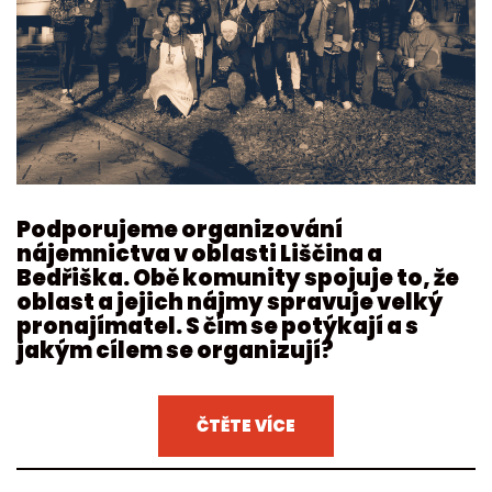
Podporujeme organizování
nájemnictva v oblasti Liščina a
Bedřiška. Obě komunity spojuje to, že
oblast a jejich nájmy spravuje velký
pronajímatel. S čím se potýkají a s
jakým cílem se organizují?
ČTĚTE VÍCE