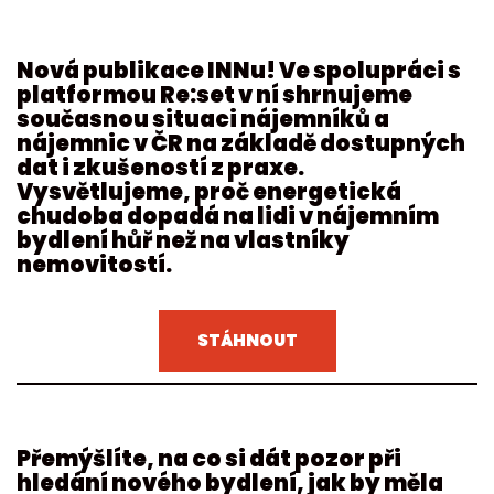
Nová publikace INNu! Ve spolupráci s
platformou Re:set v ní shrnujeme
současnou situaci nájemníků a
nájemnic v ČR na základě dostupných
dat i zkušeností z praxe.
Vysvětlujeme, proč energetická
chudoba dopadá na lidi v nájemním
bydlení hůř než na vlastníky
nemovitostí.
STÁHNOUT
Přemýšlíte, na co si dát pozor při
hledání nového bydlení, jak by měla