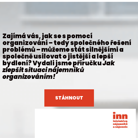
Zajímá vás, jak se s pomocí
organizování – tedy společného řešení
problémů – můžeme stát silnějšími a
společně usilovat o jistější a lepší
bydlení? Vydali jsme příručku
Jak
zlepšit situaci nájemníků
organizováním!
STÁHNOUT