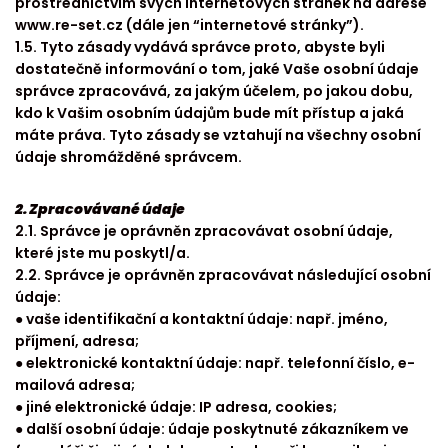
prostřednictvím svých internetových stránek na adrese
www.re-set.cz (dále jen “internetové stránky”).
1.5. Tyto zásady vydává správce proto, abyste byli
dostatečně informování o tom, jaké Vaše osobní údaje
správce zpracovává, za jakým účelem, po jakou dobu,
kdo k Vašim osobním údajům bude mít přístup a jaká
máte práva. Tyto zásady se vztahují na všechny osobní
údaje shromážděné správcem.
2. Zpracovávané údaje
2.1. Správce je oprávněn zpracovávat osobní údaje,
které jste mu poskytl/a.
2.2. Správce je oprávněn zpracovávat následující osobní
údaje:
● vaše identifikační a kontaktní údaje: např. jméno,
příjmení, adresa;
● elektronické kontaktní údaje: např. telefonní číslo, e-
mailová adresa;
● jiné elektronické údaje: IP adresa, cookies;
● další osobní údaje: údaje poskytnuté zákazníkem ve