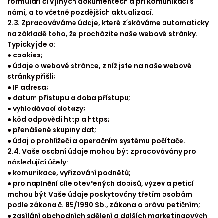
formuláři či v jiných dokumentech a při komunikaci s
námi, a to včetně pozdějších aktualizací.
2.3. Zpracováváme údaje, které získáváme automaticky
na základě toho, že procházíte naše webové stránky.
Typicky jde o:
● cookies;
● údaje o webové stránce, z níž jste na naše webové
stránky přišli;
● IP adresa;
● datum přístupu a doba přístupu;
● vyhledávací dotazy;
● kód odpovědi http a https;
● přenášené skupiny dat;
● údaj o prohlížeči a operačním systému počítače.
2.4. Vaše osobní údaje mohou být zpracovávány pro
následující účely:
● komunikace, vyřizování podnětů;
● pro naplnění cíle otevřených dopisů, výzev a peticí
mohou být Vaše údaje poskytovány třetím osobám
podle zákona č. 85/1990 Sb., zákona o právu petičním;
● zasílání obchodních sdělení a dalších marketingových