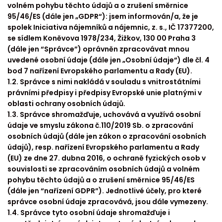
volném pohybu těchto údajů a o zrušení směrnice
95/46/ES (dále jen „GDPR“): jsem informován/a, že je
spolek Iniciativa nájemníků a nájemnic, z. s., IČ 17377200,
se sídlem Koněvova 1978/234, Žižkov, 130 00 Praha 3
(dále jen “Správce”) oprávněn zpracovávat mnou
uvedené osobní údaje (dále jen „Osobní údaje“) dle čl. 4
bod 7 nařízení Evropského parlamentu a Rady (EU).
1.2. Správce s nimi nakládá v souladu s vnitrostátními
právními předpisy i předpisy Evropské unie platnými v
oblasti ochrany osobních údajů.
1.3. Správce shromažďuje, uchovává a využívá osobní
údaje ve smyslu zákona č.110/2019 Sb. o zpracování
osobních údajů (dále jen zákon o zpracování osobních
údajů), resp. nařízení Evropského parlamentu a Rady
(EU) ze dne 27. dubna 2016, o ochraně fyzických osob v
souvislosti se zpracováním osobních údajů a volném
pohybu těchto údajů a o zrušení směrnice 95/46/ES
(dále jen “nařízení GDPR”). Jednotlivé účely, pro které
správce osobní údaje zpracovává, jsou dále vymezeny.
1.4. Správce tyto osobní údaje shromažďuje i