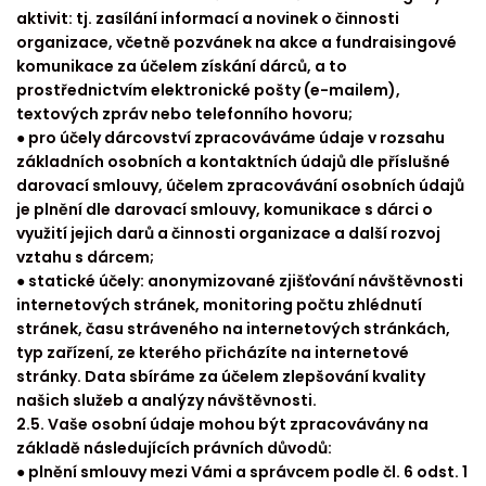
aktivit: tj. zasílání informací a novinek o činnosti
organizace, včetně pozvánek na akce a fundraisingové
komunikace za účelem získání dárců, a to
prostřednictvím elektronické pošty (e-mailem),
textových zpráv nebo telefonního hovoru;
● pro účely dárcovství zpracováváme údaje v rozsahu
základních osobních a kontaktních údajů dle příslušné
darovací smlouvy, účelem zpracovávání osobních údajů
je plnění dle darovací smlouvy, komunikace s dárci o
využití jejich darů a činnosti organizace a další rozvoj
vztahu s dárcem;
● statické účely: anonymizované zjišťování návštěvnosti
internetových stránek, monitoring počtu zhlédnutí
stránek, času stráveného na internetových stránkách,
typ zařízení, ze kterého přicházíte na internetové
stránky. Data sbíráme za účelem zlepšování kvality
našich služeb a analýzy návštěvnosti.
2.5. Vaše osobní údaje mohou být zpracovávány na
základě následujících právních důvodů:
● plnění smlouvy mezi Vámi a správcem podle čl. 6 odst. 1