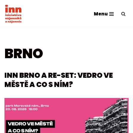
Menu
Přeskočit
na
obsah
BRNO
INN BRNO A RE-SET: VEDRO VE
MĚSTĚ A CO S NÍM?