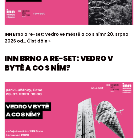
INN Brno a re-set: Vedro ve městě a co s ním? 20. srpna
2026 od…
Číst dále »
INN BRNO A RE-SET: VEDRO V
BYTĚ A CO S NÍM?