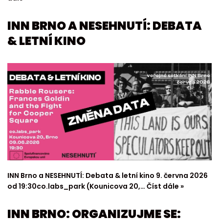
INN BRNO A NESEHNUTÍ: DEBATA
& LETNÍ KINO
INN Brno a NESEHNUTÍ: Debata & letní kino 9. června 2026
od 19:30co.labs_park (Kounicova 20,…
Číst dále »
INN BRNO: ORGANIZUJME SE: