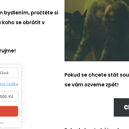
 bydlením, pročtěte si
a koho se obrátit v
arujme!
Pokud se chcete stát sou
se vám ozveme zpět!
C