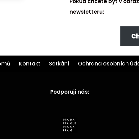
Pokud chcete být v obraz
newsletteru:
Ch
omů
Kontakt
Setkání
Ochrana osobních úd
Podporují nás: