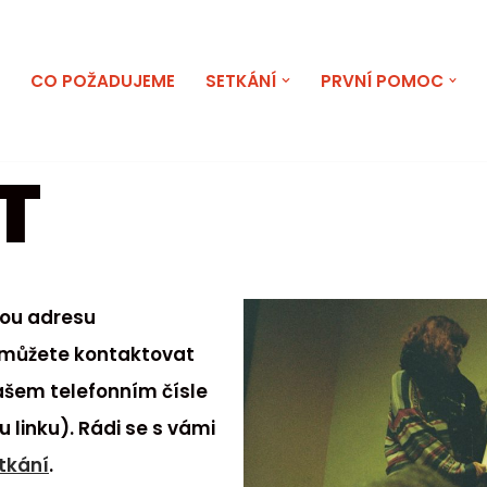
E
CO POŽADUJEME
SETKÁNÍ
PRVNÍ POMOC
T
vou adresu
můžete kontaktovat
ašem telefonním čísle
linku). Rádi se s vámi
tkání
.