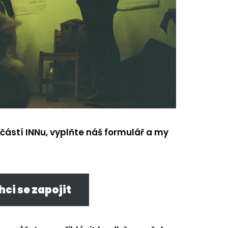
částí INNu, vyplňte náš formulář a my
hci se zapojit