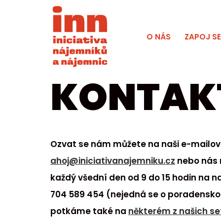
Přeskočit
O NÁS
ZAPOJ S
na
obsah
KONTAK
Ozvat se nám můžete na naši e-mailo
ahoj@iniciativanajemniku.cz
nebo nás 
každý všední den od 9 do 15 hodin na n
704 589 454 (nejedná se o poradenskou 
potkáme také na
některém z našich se