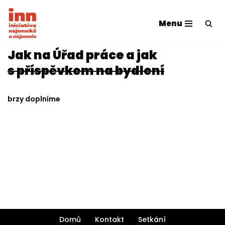
Menu
Přeskočit
na
obsah
Jak na Úřad práce a jak
s příspěvkem na bydlení
brzy doplníme
Domů
Kontakt
Setkání