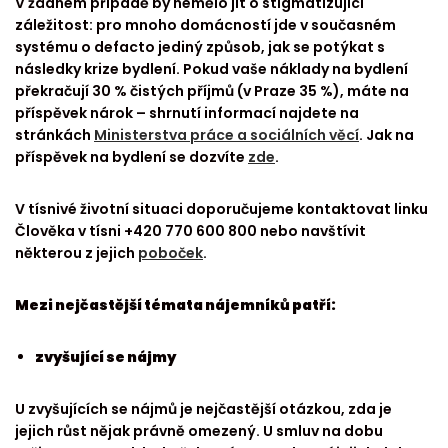
V žádném případě by nemělo jít o stigmatizující
záležitost: pro mnoho domácností jde v současném
systému o defacto jediný způsob, jak se potýkat s
následky krize bydlení. Pokud vaše náklady na bydlení
překračují 30 % čistých příjmů (v Praze 35 %), máte na
příspěvek nárok – shrnutí informací najdete na
stránkách
Ministerstva práce a sociálních věcí
. Jak na
příspěvek na bydlení se dozvíte
zde
.
V tísnivé životní situaci doporučujeme kontaktovat linku
Člověka v tísni +420 770 600 800 nebo navštívit
některou z jejich
poboček
.
Mezi nejčastější témata nájemníků patří:
zvyšující se nájmy
U zvyšujících se nájmů je nejčastější otázkou, zda je
jejich růst nějak právně omezený. U smluv na dobu