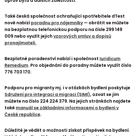
oprav bytu a dalších záležitostí.
Také česká společnost ochraňující spotřebitele dTest
nově nabízí
poradnu pro nájemníky
— obrátit se můžete
na bezplatnou telefonickou podporu na čísle 299 149
009 nebo využít jejich
vzorových smluv a dopisů
pronajímateli.
Bezplatné poradenství nabízí i společnost
Iuridicum
Remedium
. Pro objednání do poradny můžete využít číslo
776 703 170.
Podporu pro migranty mj. i v otázkách bydlení poskytuje
Sdružení pro integraci a migraci (SIMI)
, ozvat se jim
můžete na číslo 224 224 379. Na jejich stránkách najdete
také
manuál se základními informacemi o bydlení v
České republice
.
Důležité je vědět o možnosti získat příspěvek na bydlení.