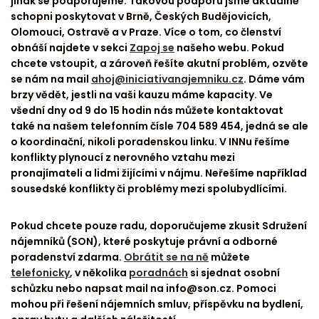
jinak se podporujeme. Takovou podporu jsme aktuálně
schopni poskytovat v Brně, Českých Budějovicích,
Olomouci, Ostravě a v Praze. Více o tom, co členství
obnáší najdete v sekci
Zapoj se
našeho webu. Pokud
chcete vstoupit, a zároveň řešíte akutní problém, ozvěte
se nám na mail
ahoj@iniciativanajemniku.cz
. Dáme vám
brzy vědět, jestli na vaši kauzu máme kapacity. Ve
všední dny od 9 do 15 hodin nás můžete kontaktovat
také na našem telefonním čísle 704 589 454, jedná se ale
o koordinační, nikoli poradenskou linku. V INNu řešíme
konflikty plynoucí z nerovného vztahu mezi
pronajímateli a lidmi žijícími v nájmu. Neřešíme například
sousedské konflikty či problémy mezi spolubydlícími.
Pokud chcete pouze radu, doporučujeme zkusit Sdružení
nájemníků (SON), které poskytuje právní a odborné
poradenství zdarma.
Obrátit se na ně
můžete
telefonicky
, v několika
poradnách
si sjednat osobní
schůzku nebo napsat mail na info@son.cz. Pomoci
mohou při řešení nájemních smluv, příspěvku na bydlení,