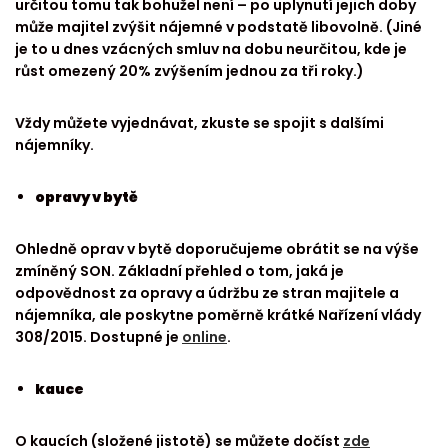
určitou tomu tak bohužel není – po uplynutí jejich doby
může majitel zvýšit nájemné v podstatě libovolně. (Jiné
je to u dnes vzácných smluv na dobu neurčitou, kde je
růst omezený 20% zvýšením jednou za tři roky.)
Vždy můžete vyjednávat, zkuste se spojit s dalšími
nájemníky.
opravy v bytě
Ohledně oprav v bytě doporučujeme obrátit se na výše
zmíněný SON. Základní přehled o tom, jaká je
odpovědnost za opravy a údržbu ze stran majitele a
nájemníka, ale poskytne poměrně krátké Nařízení vlády
308/2015. Dostupné je
online
.
kauce
O kaucích (složené jistotě) se můžete dočíst
zde