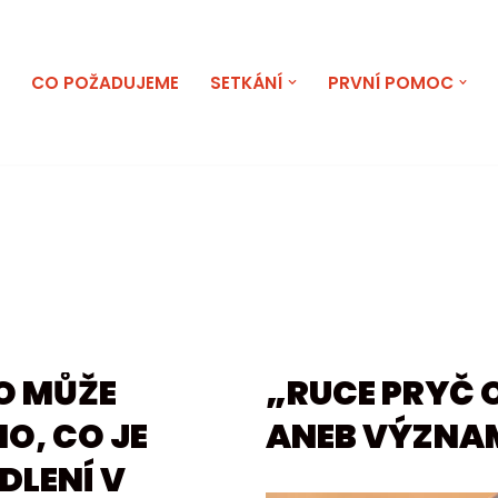
E
CO POŽADUJEME
SETKÁNÍ
PRVNÍ POMOC
KO MŮŽE
„RUCE PRYČ 
O, CO JE
ANEB VÝZNA
DLENÍ V