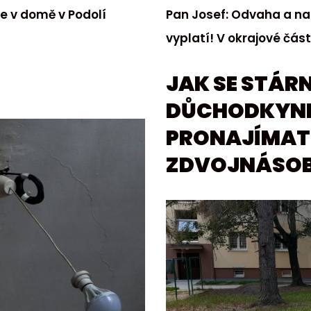
ije v domě v Podolí
Pan Josef: Odvaha a nad
vyplatí! V okrajové čás
JAK SE STÁRN
DŮCHODKYNI
PRONAJÍMATE
ZDVOJNÁSOB