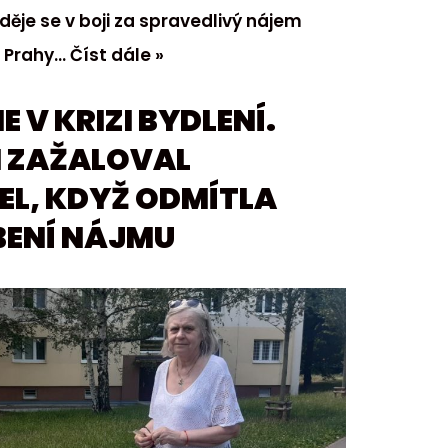
ěje se v boji za spravedlivý nájem
t Prahy…
Číst dále »
E V KRIZI BYDLENÍ.
 ZAŽALOVAL
L, KDYŽ ODMÍTLA
ENÍ NÁJMU