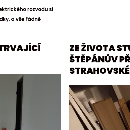
ektrického rozvodu si
dky, a vše řádně
TRVAJÍCÍ
ZE ŽIVOTA S
ŠTĚPÁNŮV PŘ
STRAHOVSKÉH