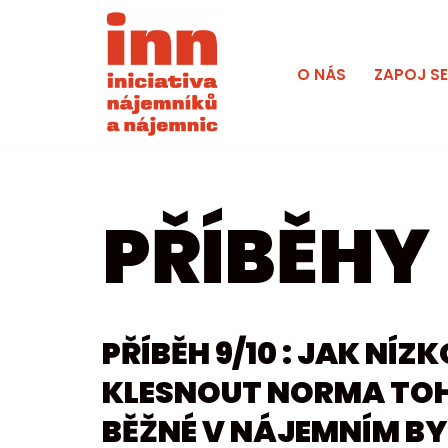
Přeskočit
O NÁS
ZAPOJ S
na
obsah
PŘÍBĚHY
PŘÍBĚH 9/10 : JAK NÍZ
KLESNOUT NORMA TOH
BĚŽNÉ V NÁJEMNÍM BY