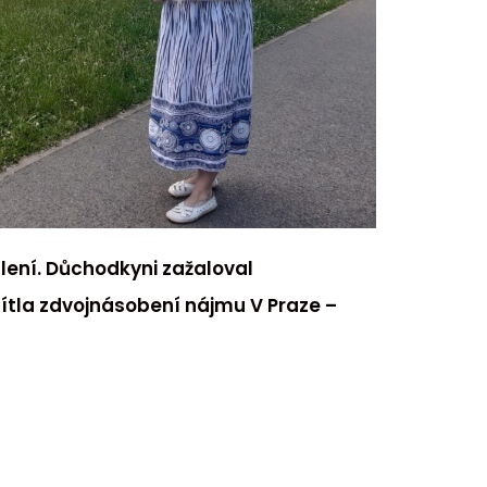
dlení. Důchodkyni zažaloval
ítla zdvojnásobení nájmu V Praze –