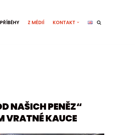
PŘÍBĚHY
Z MÉDIÍ
KONTAKT
OD NAŠICH PENĚZ“
M VRATNÉ KAUCE