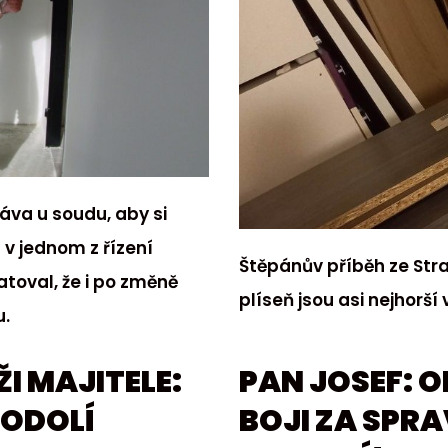
áva u soudu, aby si
d v jednom z řízení
Štěpánův příběh ze Strah
atoval, že i po změně
plíseň jsou asi nejhorší 
u.
ŽI MAJITELE:
PAN JOSEF: O
PODOLÍ
BOJI ZA SPR