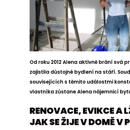
Od roku 2012 Alena aktivně brání svá pr
zajistila důstojné bydlení na stáří. Sou
souvisejících s těmito událostmi konst
vlastníka zůstane Alena nájemnicí byt
RENOVACE, EVIKCE A L
JAK SE ŽIJE V DOMĚ V 