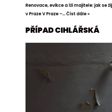
Renovace, evikce a lži majitele: jak se ž
v Praze V Praze –…
Číst dále »
PŘÍPAD CIHLÁŘSKÁ