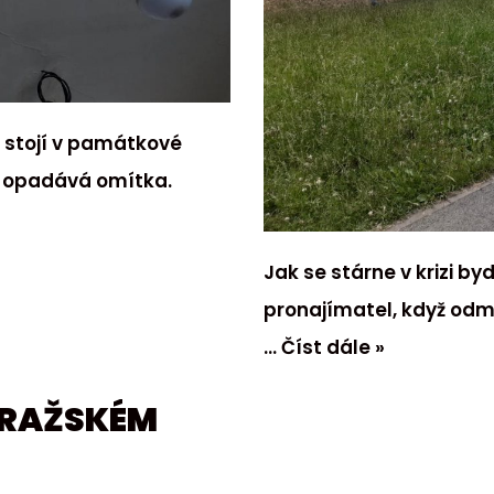
ci stojí v památkové
ž opadává omítka.
Jak se stárne v krizi by
pronajímatel, když odm
…
Číst dále »
PRAŽSKÉM