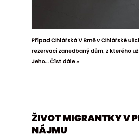
Případ Cihlářská V Brně v Cihlářské uli
rezervaci zanedbaný dům, z kterého u
Jeho…
Číst dále »
ŽIVOT MIGRANTKY V 
NÁJMU