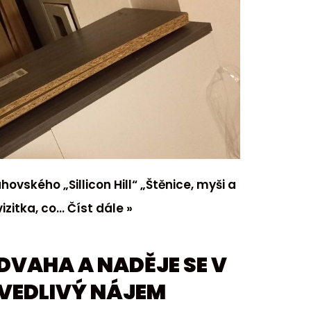
ovského „Sillicon Hill“ „Štěnice, myši a
vizitka, co…
Číst dále »
DVAHA A NADĚJE SE V
AVEDLIVÝ NÁJEM