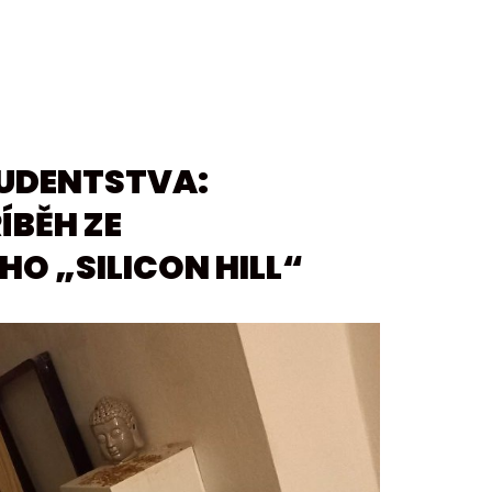
TUDENTSTVA:
ÍBĚH ZE
O „SILICON HILL“