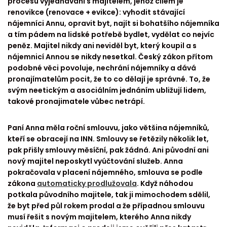
procesu vyjednávání s majitelem, jehož cílem je
renovikce (renovace + evikce): vyhodit stávající
nájemníci Annu, opravit byt, najít si bohatšího nájemníka
a tím pádem na lidské potřebě bydlet, vydělat co nejvíc
peněz. Majitel nikdy ani neviděl byt, který koupil a s
nájemnicí Annou se nikdy nesetkal. Český zákon přítom
podobné věci povoluje, nechrání nájemníky a dává
pronajímatelům pocit, že to co dělají je správné. To, že
svým neetickým a asociálním jednáním ubližují lidem,
takové pronajimatele vůbec netrápí.
Paní Anna měla roční smlouvu, jako většina nájemníků,
kteří se obracejí na INN. Smlouvy se řetězily několik let,
pak přišly smlouvy měsíční, pak žádná. Ani původní ani
nový majitel neposkytl vyúčtování služeb. Anna
pokračovala v placení nájemného, smlouva se podle
zákona
automaticky prodlužovala
. Když náhodou
potkala původního majitele, tak ji mimochodem sdělil,
že byt před půl rokem prodal a že případnou smlouvu
musí řešit s novým majitelem, kterého Anna nikdy