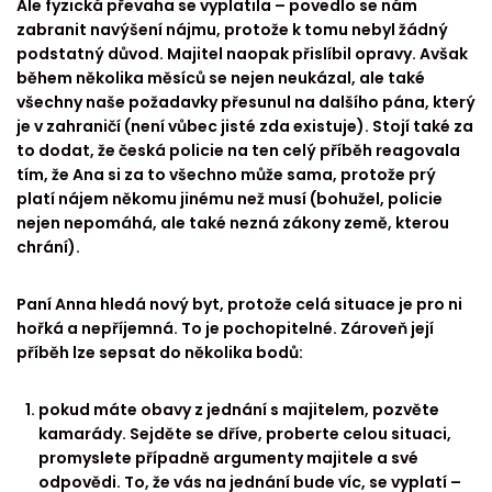
Ale fyzická převaha se vyplatila – povedlo se nám
zabranit navýšení nájmu, protože k tomu nebyl žádný
podstatný důvod. Majitel naopak přislíbil opravy. Avšak
během několika měsíců se nejen neukázal, ale také
všechny naše požadavky přesunul na dalšího pána, který
je v zahraničí (není vůbec jisté zda existuje). Stojí také za
to dodat, že česká policie na ten celý příběh reagovala
tím, že Ana si za to všechno může sama, protože prý
platí nájem někomu jinému než musí (bohužel, policie
nejen nepomáhá, ale také nezná zákony země, kterou
chrání).
Paní Anna hledá nový byt, protože celá situace je pro ni
hořká a nepříjemná. To je pochopitelné. Zároveň její
příběh lze sepsat do několika bodů:
pokud máte obavy z jednání s majitelem, pozvěte
kamarády. Sejděte se dříve, proberte celou situaci,
promyslete případně argumenty majitele a své
odpovědi. To, že vás na jednání bude víc, se vyplatí –