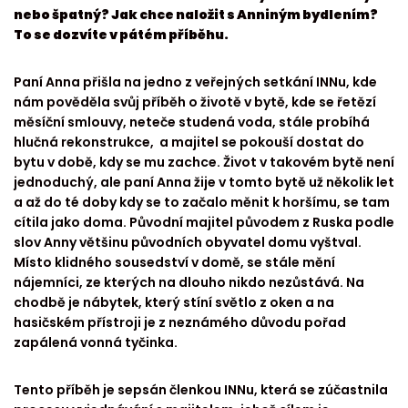
nebo špatný? Jak chce naložit s Anniným bydlením?
To se dozvíte v pátém příběhu.
Paní Anna přišla na jedno z veřejných setkání INNu, kde
nám pověděla svůj příběh o životě v bytě, kde se řetězí
měsíční smlouvy, neteče studená voda, stále probíhá
hlučná rekonstrukce, a majitel se pokouší dostat do
bytu v době, kdy se mu zachce. Život v takovém bytě není
jednoduchý, ale paní Anna žije v tomto bytě už několik let
a až do té doby kdy se to začalo měnit k horšímu, se tam
cítila jako doma. Původní majitel původem z Ruska podle
slov Anny většinu původních obyvatel domu vyštval.
Místo klidného sousedství v domě, se stále mění
nájemníci, ze kterých na dlouho nikdo nezůstává. Na
chodbě je nábytek, který stíní světlo z oken a na
hasičském přístroji je z neznámého důvodu pořad
zapálená vonná tyčinka.
Tento příběh je sepsán členkou INNu, která se zúčastnila