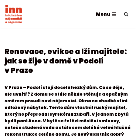
Menu
Přeskočit
na
obsah
Renovace, evikce a lži majitele:
jak se žije v domě v Podolí
v Praze
V Praze – Podolí stojí docela hezký dům. Co se děje,
ale uvnitř? Z domu se stále někdo stěhuje a opačným
směrem proudí noví nájemníci. Okna na chodbě stíní
odložený nábytek. Tento dům vlastnil ruský majitel,
který ho přeprodal syrskému zubaři. V jednom z bytů
bydlí paní Anna. V bytě se řetězí měsíční smlouvy,
neteče studená voda a stále sem doléhá velmi hlučná
rekonstrukce celého domu. Je nový vlastník dobrý