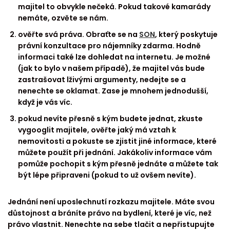
majitel to obvykle nečeká. Pokud takové kamarády
nemáte, ozvěte se nám.
ověřte svá práva. Obraťte se na
SON
, který poskytuje
právní konzultace pro nájemníky zdarma. Hodně
informaci také lze dohledat na internetu. Je možné
(jak to bylo v našem případě), že majitel vás bude
zastrašovat lživými argumenty, nedejte se a
nenechte se oklamat. Zase je mnohem jednodušší,
když je vás víc.
pokud nevíte přesně s kým budete jednat, zkuste
vygooglit majitele, ověřte jaký má vztah k
nemovitosti a pokuste se zjistit jiné informace, které
můžete použít při jednání. Jakákoliv informace vám
pomůže pochopit s kým přesně jednáte a můžete tak
být lépe připraveni (pokud to už ovšem nevíte).
Jednání není uposlechnutí rozkazu majitele. Máte svou
důstojnost a bráníte právo na bydlení, které je víc, než
právo vlastnit. Nenechte na sebe tlačit a nepřistupujte