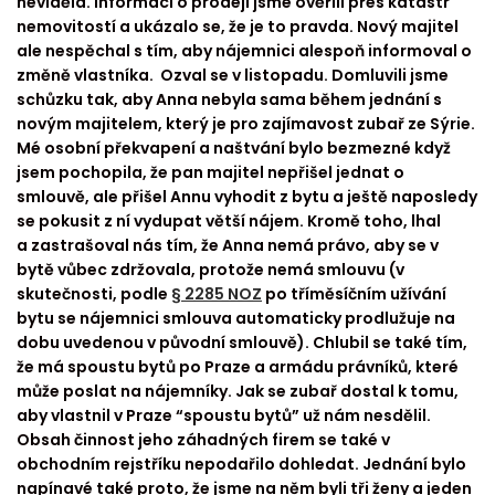
neviděla. Informaci o prodeji jsme ověřili přes katastr
nemovitostí a ukázalo se, že je to pravda. Nový majitel
ale nespěchal s tím, aby nájemnici alespoň informoval o
změně vlastníka. Ozval se v listopadu. Domluvili jsme
schůzku tak, aby Anna nebyla sama během jednání s
novým majitelem, který je pro zajímavost zubař ze Sýrie.
Mé osobní překvapení a naštvání bylo bezmezné když
jsem pochopila, že pan majitel nepřišel jednat o
smlouvě, ale přišel Annu vyhodit z bytu a ještě naposledy
se pokusit z ní vydupat větší nájem. Kromě toho, lhal
a zastrašoval nás tím, že Anna nemá právo, aby se v
bytě vůbec zdržovala, protože nemá smlouvu (v
skutečnosti, podle
§ 2285 NOZ
po tříměsíčním užívání
bytu se nájemnici smlouva automaticky prodlužuje na
dobu uvedenou v původní smlouvě). Chlubil se také tím,
že má spoustu bytů po Praze a armádu právníků, které
může poslat na nájemníky. Jak se zubař dostal k tomu,
aby vlastnil v Praze “spoustu bytů” už nám nesdělil.
Obsah činnost jeho záhadných firem se také v
obchodním rejstříku nepodařilo dohledat. Jednání bylo
napínavé také proto, že jsme na něm byli tři ženy a jeden