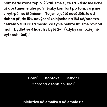
nám nedostane teplo. Říkali jsme si, že za 5 tisíc měsíčně
už dostaneme alespoň nějaký komfort po tom, co jsme
si vytrpěli se štěnicemi. To jsme ještě nevěděli, že od
dubna přijde 15% navýšení kolejného na 184 Kč/noc tzn.
celkem 5700 Kč za měsíc. Za tyhle peníze už jsme rovnou
mohli bydlet ve 4 lidech v bytě 2+1. (kdyby samozřejmě
byl k sehnání).“
Domů
Kontakt
Setkání
Ochrana osobních údajů
Iniciativa nájemníků a nájemnic z.s.