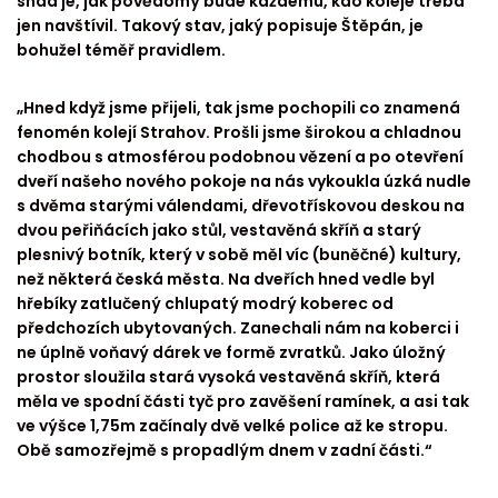
snad je, jak povědomý bude každému, kdo koleje třeba
jen navštívil. Takový stav, jaký popisuje Štěpán, je
bohužel téměř pravidlem.
„Hned když jsme přijeli, tak jsme pochopili co znamená
fenomén kolejí Strahov. Prošli jsme širokou a chladnou
chodbou s atmosférou podobnou vězení a po otevření
dveří našeho nového pokoje na nás vykoukla úzká nudle
s dvěma starými válendami, dřevotřískovou deskou na
dvou peřiňácích jako stůl, vestavěná skříň a starý
plesnivý botník, který v sobě měl víc (buněčné) kultury,
než některá česká města. Na dveřích hned vedle byl
hřebíky zatlučený chlupatý modrý koberec od
předchozích ubytovaných. Zanechali nám na koberci i
ne úplně voňavý dárek ve formě zvratků. Jako úložný
prostor sloužila stará vysoká vestavěná skříň, která
měla ve spodní části tyč pro zavěšení ramínek, a asi tak
ve výšce 1,75m začínaly dvě velké police až ke stropu.
Obě samozřejmě s propadlým dnem v zadní části.“