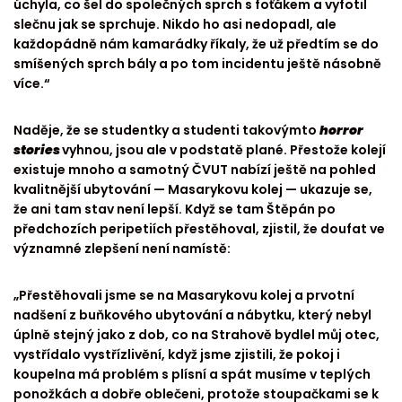
úchyla, co šel do společných sprch s foťákem a vyfotil
slečnu jak se sprchuje. Nikdo ho asi nedopadl, ale
každopádně nám kamarádky říkaly, že už předtím se do
smíšených sprch bály a po tom incidentu ještě násobně
více.“
Naděje, že se studentky a studenti takovýmto
horror
stories
vyhnou, jsou ale v podstatě plané. Přestože kolejí
existuje mnoho a samotný ČVUT nabízí ještě na pohled
kvalitnější ubytování — Masarykovu kolej — ukazuje se,
že ani tam stav není lepší. Když se tam Štěpán po
předchozích peripetiích přestěhoval, zjistil, že doufat ve
významné zlepšení není namístě:
„Přestěhovali jsme se na Masarykovu kolej a prvotní
nadšení z buňkového ubytování a nábytku, který nebyl
úplně stejný jako z dob, co na Strahově bydlel můj otec,
vystřídalo vystřízlivění, když jsme zjistili, že pokoj i
koupelna má problém s plísní a spát musíme v teplých
ponožkách a dobře oblečeni, protože stoupačkami se k