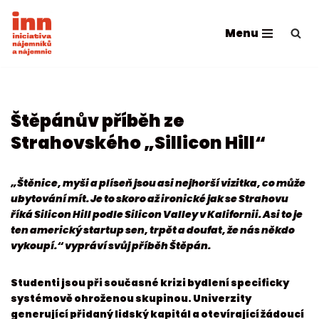
Menu
Přeskočit
na
obsah
Štěpánův příběh ze
Strahovského „Sillicon Hill“
„Štěnice, myši a plíseň jsou asi nejhorší vizitka, co může
ubytování mít. Je to skoro až ironické jak se Strahovu
říká Silicon Hill podle Silicon Valley v Kalifornii. Asi to je
ten americký startup sen, trpět a doufat, že nás někdo
vykoupí.“ vypráví svůj příběh Štěpán.
Studenti jsou při současné krizi bydlení specificky
systémově ohroženou skupinou. Univerzity
generující přidaný lidský kapitál a otevírající žádoucí