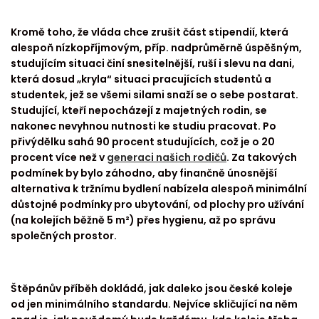
Kromě toho, že vláda chce zrušit část stipendií, která
alespoň nízkopříjmovým, příp. nadprůměrně úspěšným,
studujícím situaci činí snesitelnější, ruší i slevu na dani,
která dosud „kryla“ situaci pracujících studentů a
studentek, jež se všemi silami snaží se o sebe postarat.
Studující, kteří nepocházejí z majetných rodin, se
nakonec nevyhnou nutnosti ke studiu pracovat. Po
přivýdělku sahá 90 procent studujících, což je o 20
procent více než v
generaci našich rodičů
. Za takových
podmínek by bylo záhodno, aby finančně únosnější
alternativa k tržnímu bydlení nabízela alespoň minimální
důstojné podmínky pro ubytování, od plochy pro užívání
(na kolejích běžně 5 m²) přes hygienu, až po správu
společných prostor.
Štěpánův příběh dokládá, jak daleko jsou české koleje
od jen minimálního standardu. Nejvíce skličující na něm