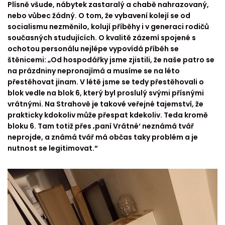
Plísně všude, nábytek zastaralý a chabě nahrazovaný,
nebo vůbec žádný. O tom, že vybavení kolejí se od
socialismu nezměnilo, kolují příběhy i v generaci rodičů
současných studujících. O kvalitě zázemí spojené s
ochotou personálu nejlépe vypovídá příběh se
štěnicemi: „Od hospodářky jsme zjistili, že naše patro se
na prázdniny nepronajímá a musíme se na léto
přestěhovat jinam. V létě jsme se tedy přestěhovali o
blok vedle na blok 6, který byl proslulý svými přísnými
vrátnými. Na Strahově je takové veřejné tajemství, že
prakticky kdokoliv může přespat kdekoliv. Teda kromě
bloku 6. Tam totiž přes ‚paní Vrátné‘ neznámá tvář
neprojde, a známá tvář má občas taky problém a je
nutnost se legitimovat.“