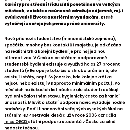
kariéry pro střední třídu sídlí povětšinou ve velkých
městech, v nichž se neúnosně zdražuje nájemné, mj. i
kvůli kvalitě života a kariérním vyhlídkám, které
vytvářejí z veřejných peněz právě univerzity.
Nově příchozí studentstvo (mimoměstské zejména),
zpočátku mnohdy bez kontaktů i majetku, je odkázáno
na realitní trh a kolejní bydlení je pro něj jedinou
alternativou. V Česku sice státem podporované
studentské bydlení existuje a využívá ho až 27 procent
studentů (v Evropě je toto číslo zhruba průměrné, ale
existují i státy, např. Švýcarsko, kde koleje zkrátka
nejsou nebo existují v naprosto minimálním počtu). Po
měsících na čekacích listinách se ale studenti dočkají
bydlení v žalostném stavu, hygienicky často za hranicí
únosnosti. Mluvit o státní podpoře navíc vyžaduje hodně
nadsázky. Podíl financování veřejných vysokých škol na
státním HDP setrvale klesá a už v roce 2006
označila
mise OECD
státní podporu studentů v Česku za silně
nedostatečnou.