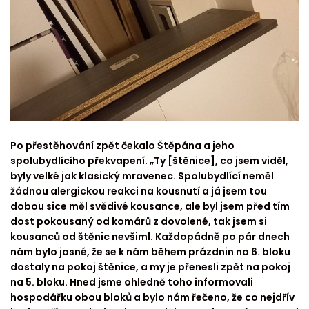
Po přestěhování zpět čekalo Štěpána a jeho
spolubydlícího překvapení. „Ty [štěnice], co jsem viděl,
byly velké jak klasický mravenec. Spolubydlící neměl
žádnou alergickou reakci na kousnutí a já jsem tou
dobou sice měl svědivé kousance, ale byl jsem před tím
dost pokousaný od komárů z dovolené, tak jsem si
kousanců od štěnic nevšiml. Každopádně po pár dnech
nám bylo jasné, že se k nám během prázdnin na 6. bloku
dostaly na pokoj štěnice, a my je přenesli zpět na pokoj
na 5. bloku. Hned jsme ohledně toho informovali
hospodářku obou bloků a bylo nám řečeno, že co nejdřív