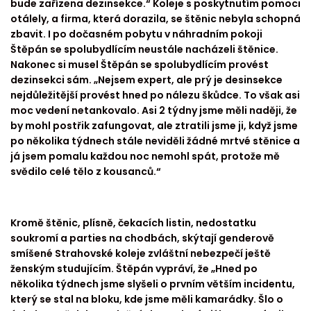
bude zařízena dezinsekce.“ Koleje s poskytnutím pomoci
otálely, a firma, která dorazila, se štěnic nebyla schopná
zbavit. I po dočasném pobytu v náhradním pokoji
Štěpán se spolubydlícím neustále nacházeli štěnice.
Nakonec si musel Štěpán se spolubydlícím provést
dezinsekci sám. „Nejsem expert, ale prý je desinsekce
nejdůležitější provést hned po nálezu škůdce. To však asi
moc vedení netankovalo. Asi 2 týdny jsme měli naději, že
by mohl postřik zafungovat, ale ztratili jsme ji, když jsme
po několika týdnech stále neviděli žádné mrtvé stěnice a
já jsem pomalu každou noc nemohl spát, protože mě
svědilo celé tělo z kousanců.“
Kromě štěnic, plísně, čekacích listin, nedostatku
soukromí a parties na chodbách, skýtají genderově
smíšené Strahovské koleje zvláštní nebezpečí ještě
ženským studujícím. Štěpán vypráví, že „Hned po
několika týdnech jsme slyšeli o prvním větším incidentu,
který se stal na bloku, kde jsme měli kamarádky. Šlo o