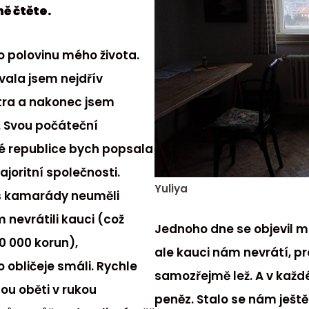
ě čtěte.
ro polovinu mého života.
ovala jsem nejdřív
tra a nakonec jsem
ě. Svou počáteční
é republice bych popsala
joritní společnosti.
Yuliya
e s kamarády neuměli
 nevrátili kauci (což
Jednoho dne se objevil ma
0 000 korun),
ale kauci nám nevrátí, p
 obličeje smáli. Rychle
samozřejmě lež. A v každ
sou oběti v rukou
peněz. Stalo se nám ještě