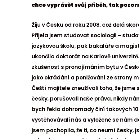
chce vyprávět svůj příběh, tak pozorn
Žiju v Česku od roku 2008, což dělá sko
Přijela jsem studovat sociologii – stud
jazykovou školu, pak bakaláře a magis
ukončila doktorát na Karlově univerzit
zkušenost s pronajímáním bytu v Česk
jako okrádání a ponižování ze strany ma
Čeští majitele zneužívali toho, že jsm
česky, porušovali naše práva, nikdy nám
bych řekla dohromady činí takových 10
vystěhovávali nás a vyloženě se nám do
jsem pochopila, že ti, co neumí česky, j