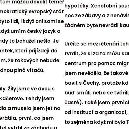
antům můžou dovolit téměř
hypotéky. Xenofobní sous
emokratický evropský stát
noc ze zábavy a z nenávi
o lidi, i když oni sami se
žádném bytě nevrátil kau
když umím český jazyk a
dy to bohužel nešlo. Je
Určitě se mezi čtenáři to
tek, kteří přijíždějí do
tvrdit, že si za to můžu 
Vím, že takových nebude
centrum pro pomoc migran
jednou plná vítačů.
jsem nevěděla, že takové
bavit s Čechy, protože kd
y. Žily jsme ve dvou s
buď smáli, nebo se tvářil
Kačerově. Tehdy jsem
časté). Také jsem prvních
dia a musela jsem jet na
od institucí a organizací,
rátila, první, co jsem
to zejména když mi bylo 17
itel vytrhl ze záchodu a