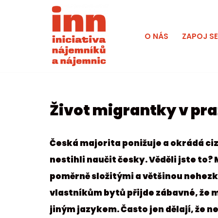
Přeskočit
O NÁS
ZAPOJ S
na
obsah
Život migrantky v p
Česká majorita ponižuje a okrádá ciz
nestihli naučit česky. Věděli jste to? 
poměrně složitými a většinou nehez
vlastníkům bytů přijde zábavné, že m
jiným jazykem. Často jen dělají, že 