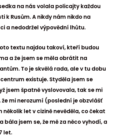
edka na nás volala policajty každou
sti k Rusům. A nikdy nám nikdo na
ci a nedodržel výpovědní lhůtu.
hoto textu najdou takoví, kteří budou
sama a že jsem se měla obrátit na
tům. To je skvělá rada, ale v tu dobu
 centrum existuje. Styděla jsem se
yž jsem špatně vyslovovala, tak se mi
i, že mi nerozumí (poslední je obzvlášť
 několik let v cizině nevěděla, co čekat
 a bála jsem se, že mě za něco vyhodí, a
 let.