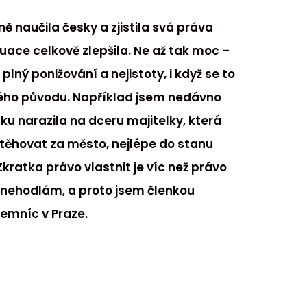
ě naučila česky a zjistila svá práva
uace celkově zlepšila. Ne až tak moc –
 plný ponižování a nejistoty, i když se to
ého původu. Například jsem nedávno
ku narazila na dceru majitelky, která
těhovat za město, nejlépe do stanu
Zkratka právo vlastnit je víc než právo
t nehodlám, a proto jsem členkou
jemníc v Praze.