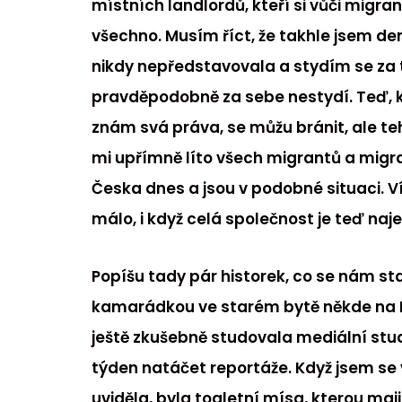
místních landlordů, kteří si vůči migr
všechno. Musím říct, že takhle jsem d
nikdy nepředstavovala a stydím se za tyt
pravděpodobně za sebe nestydí. Teď, 
znám svá práva, se můžu bránit, ale teh
mi upřímně líto všech migrantů a migran
Česka dnes a jsou v podobné situaci. 
málo, i když celá společnost je teď na
Popíšu tady pár historek, co se nám stal
kamarádkou ve starém bytě někde na 
ještě zkušebně studovala mediální stu
týden natáčet reportáže. Když jsem se v
uviděla, byla toaletní mísa, kterou maj