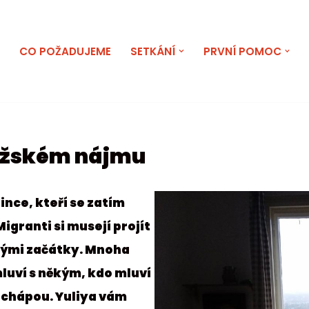
E
CO POŽADUJEME
SETKÁNÍ
PRVNÍ POMOC
ražském nájmu
ince, kteří se zatím
Migranti si musejí projít
kými začátky. Mnoha
luví s někým, kdo mluví
nechápou. Yuliya vám