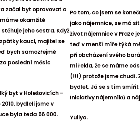
a začal byt opravovat a
Po tom, co jsem se konečn
že máme okamžitě
jako nájemnice, se má sit
 stěhuje jeho sestra. Když
život nájemnice v Praze je
zpátky kauci, majitel se
teď v menší míře týká m
Teď bych samozřejmě
při obcházení svého bará
 za poslední měsíc
mi řekla, že se máme ods
(!!!) protože jsme chudí. 
bydlet. Já se s tím smíři
ký byt v Holešovicích –
Iniciativy nájemníků a ná
 2010, bydleli jsme v
uce byla teda 56 000.
Yuliya.