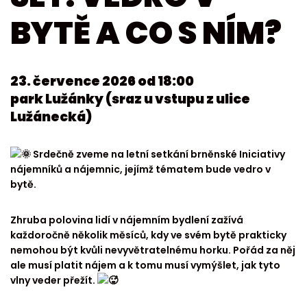
BYTĚ A CO S NÍM?
23. července 2026 od 18:00
park Lužánky (sraz u vstupu z ulice
Lužánecká)
Srdečně zveme na letní setkání brněnské Iniciativy
nájemníků a nájemnic, jejímž tématem bude vedro v
bytě.
Zhruba polovina lidí v nájemním bydlení zažívá
každoročně několik měsíců, kdy ve svém bytě prakticky
nemohou být kvůli nevyvětratelnému horku. Pořád za něj
ale musí platit nájem a k tomu musí vymýšlet, jak tyto
vlny veder přežít.