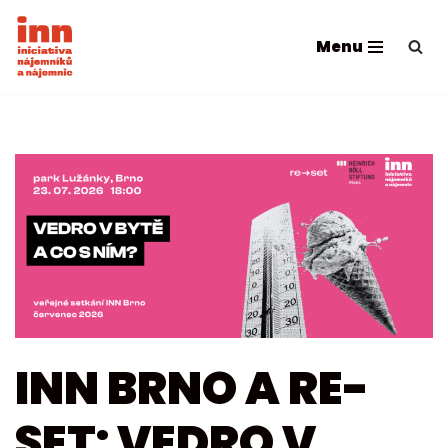
Menu
Přeskočit
na
obsah
INN BRNO A RE-
SET: VEDRO V