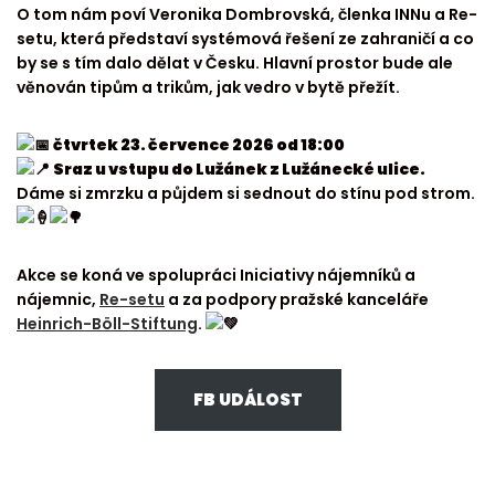
O tom nám poví Veronika Dombrovská, členka INNu a Re-
setu, která představí systémová řešení ze zahraničí a co
by se s tím dalo dělat v Česku. Hlavní prostor bude ale
věnován tipům a trikům, jak vedro v bytě přežít.
čtvrtek 23. července 2026 od 18:00
Sraz u vstupu do Lužánek z Lužánecké ulice.
Dáme si zmrzku a půjdem si sednout do stínu pod strom.
Akce se koná ve spolupráci Iniciativy nájemníků a
nájemnic,
Re-setu
a za podpory pražské kanceláře
Heinrich-Böll-Stiftung
.
FB UDÁLOST