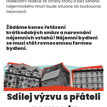
adekvátní reakce ze strany státu a bez silného
nájemnického hnutí bude situace do budoucna
neúnosná.
Žádáme konec řetězení
krátkodobých smluv a narovnání
nájemních vztahů! Nájemní bydlení
se musí stát rovnocennou formou
bydlení.
Sdílej výzvu s přáteli