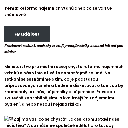
Téma:
Reforma nájemních vtahů aneb co se vaří ve
sněmovně
FB událost
𝑷𝒓𝒐𝒔𝒊𝒏𝒄𝒐𝒗𝒆́ 𝒔𝒆𝒕𝒌𝒂́𝒏𝒊́, 𝒂𝒏𝒆𝒃 𝒂𝒃𝒚 𝒔𝒆 𝒔𝒗𝒐𝒋𝒊́ 𝒑𝒓𝒐𝒏𝒂𝒋𝒊́𝒎𝒂𝒕𝒆𝒍𝒌𝒚 𝒏𝒆𝒎𝒖𝒔𝒆𝒍 𝒃𝒂́𝒕 𝒂𝒏𝒊 𝒑𝒂𝒏
𝒎𝒊𝒏𝒊𝒔𝒕𝒓
Ministerstvo pro místní rozvoj chystá reformu nájemních
vztahů a nás v Iniciativě to samozřejmě zajímá. Na
setkání se seznámíme s tím, co je podstatou
připravovaných změn a budeme diskutovat o tom, co by
znamenaly pro nás, nájemníky a nájemnice. Povedou
skutečně ke stabilnějšímu a kvalitnějšímu nájemnímu
bydlení, a nebo nesou i nějaká rizika?
Zajímá vás, co se chystá? Jak se k tomu staví naše
Iniciativa? A co můžeme společně udělat pro to, aby