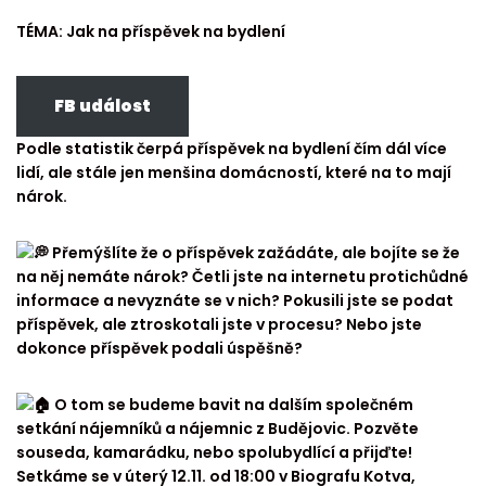
TÉMA: Jak na příspěvek na bydlení
FB událost
Podle statistik čerpá příspěvek na bydlení čím dál více
lidí, ale stále jen menšina domácností, které na to mají
nárok.
Přemýšlíte že o příspěvek zažádáte, ale bojíte se že
na něj nemáte nárok? Četli jste na internetu protichůdné
informace a nevyznáte se v nich? Pokusili jste se podat
příspěvek, ale ztroskotali jste v procesu? Nebo jste
dokonce příspěvek podali úspěšně?
O tom se budeme bavit na dalším společném
setkání nájemníků a nájemnic z Budějovic. Pozvěte
souseda, kamarádku, nebo spolubydlící a přijďte!
Setkáme se v úterý 12.11. od 18:00 v Biografu Kotva,