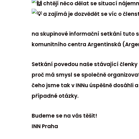
chtějí něco dělat se situací nájem
a zajímá je dozvědět se víc o členst
na skupinové informační setkání tuto stř
komunitního centra Argentinská (Argent
Setkání povedou naše stávající členky 
proč má smysl se společně organizova
čeho jsme tak v INNu úspěšně dosáhli 
případné otázky.
Budeme se na vás těšit!
INN Praha