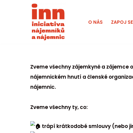
Přeskočit
O NÁS
ZAPOJ S
na
obsah
Zveme všechny zájemkyně a zájemce o
nájemnickém hnutí a členské organizaci
nájemnic.
Zveme všechny ty, co:
trápí krátkodobé smlouvy (nebo j