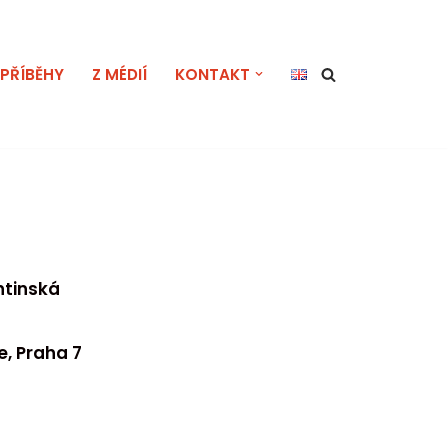
PŘÍBĚHY
Z MÉDIÍ
KONTAKT
ntinská
e, Praha 7