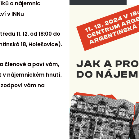
níků a nájemnic
ví v INNu
edu 11. 12. od 18:00 do
inská 18, Holešovice).
a členové a poví vám,
t v nájemnickém hnutí,
a zodpoví vám na