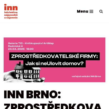
Menu
Přeskočit
na
obsah
INN BRNO:
ZPROSTŘEDKOVA