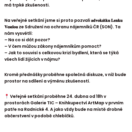
má trpké zkušenosti.
Na veřejné setkání jsme si proto pozvali 𝐚𝐝𝐯𝐨𝐤𝐚́𝐭𝐤𝐮 𝐋𝐞𝐧𝐤𝐮
𝐕𝐞𝐬𝐞𝐥𝐨𝐮 ze Sdružení na ochranu nájemníků ČR (SON). Ta
nám vysvětlí:
– Na co si dát pozor?
– V čem můžou zákony nájemníkům pomoct?
– Jak to souvisí s celkovou krizí bydlení, která se týká
všech lidí žijících v nájmu?
Kromě přednášky proběhne společná diskuze, v níž bude
prostor na sdílení a výměnu zkušeností.
Veřejné setkání proběhne 24. dubna od 18h v
prostorách Galerie TIC – Knihkupectví ArtMap v prvním
patře na Radnické 4. A jako vždy bude na místě drobné
občerstvení v podobě chlebíčků.