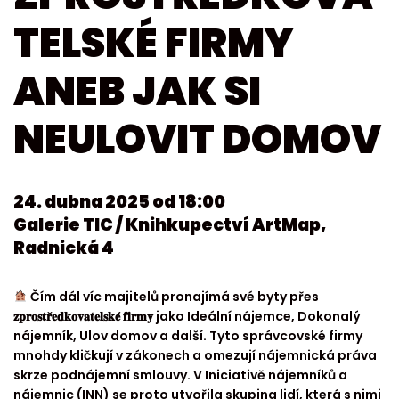
TELSKÉ FIRMY
ANEB JAK SI
NEULOVIT DOMOV
24. dubna 2025 od 18:00
Galerie TIC / Knihkupectví ArtMap,
Radnická 4
Čím dál víc majitelů pronajímá své byty přes
𝐳𝐩𝐫𝐨𝐬𝐭𝐫̌𝐞𝐝𝐤𝐨𝐯𝐚𝐭𝐞𝐥𝐬𝐤𝐞́ 𝐟𝐢𝐫𝐦𝐲 jako Ideální nájemce, Dokonalý
nájemník, Ulov domov a další. Tyto správcovské firmy
mnohdy kličkují v zákonech a omezují nájemnická práva
skrze podnájemní smlouvy. V Iniciativě nájemníků a
nájemnic (INN) se proto utvořila skupina lidí, která s nimi