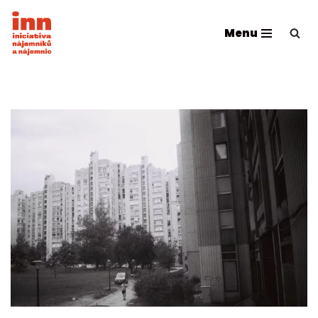
Menu
Přeskočit
na
obsah