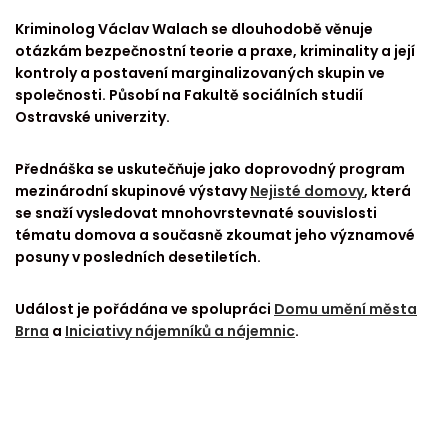
Kriminolog Václav Walach se dlouhodobě věnuje
otázkám bezpečnostní teorie a praxe, kriminality a její
kontroly a postavení marginalizovaných skupin ve
společnosti. Působí na Fakultě sociálních studií
Ostravské univerzity.
Přednáška se uskutečňuje jako doprovodný program
mezinárodní skupinové výstavy
Nejisté domovy
, která
se snaží vysledovat mnohovrstevnaté souvislosti
tématu domova a současně zkoumat jeho významové
posuny v posledních desetiletích.
Událost je pořádána ve spolupráci
Domu umění města
Brna
a
Iniciativy nájemníků a nájemnic
.