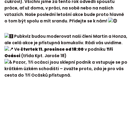
cukroví). Všichni jsme za tento rok odvedli spoustu
práce, ať už doma, v práci, na sobě nebo na našich
vztazích. Naše poslední letošní akce bude proto hlavně
o tom být spolu a mít srandu. Přidejte se k nám!
Pubkvíz budou moderovat naši členi Martin a Honza,
ale celá akce je přístupná komukoliv. Rádi vás uvidíme.
Ve
čtvrtek 11. prosince od 18:00
v podniku
Tři
Ocásci
(třída Kpt. Jaroše 18)
Pozor, Tři ocásci jsou sklepní podnik a vstupuje se po
krátkém úzkém schodišti – zvažte proto, zda je pro vás
cesta do Tří Ocásků přístupná.