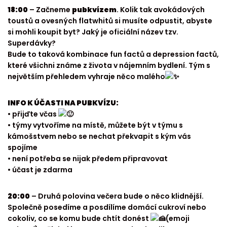
18:00
– Začneme
pubkvízem
. Kolik tak avokádových
toustů a ovesných flatwhitů si musíte odpustit, abyste
si mohli koupit byt? Jaký je oficiální název tzv.
Superdávky?
Bude to taková kombinace fun factů a depression factů,
které všichni známe z života v nájemním bydlení. Tým s
největším přehledem vyhraje něco malého
INFO K ÚČASTI NA PUBKVÍZU:
• přijďte včas
• týmy vytvoříme na místě, můžete být v týmu s
kámošstvem nebo se nechat překvapit s kým vás
spojíme
• není potřeba se nijak předem připravovat
• účast je zdarma
20:00
– Druhá polovina večera bude o něco klidnější.
Společně posedíme a posdílíme domácí cukroví nebo
cokoliv, co se komu bude chtít donést
(emoji