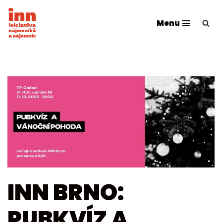
Menu
Přeskočit
na
obsah
INN BRNO:
PUBKVÍZ A