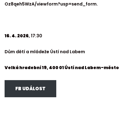
Oz8qeh5WzA/viewform?usp=send_form.
16. 4. 2026
, 17:30
Dům dětí a mládeže Ústí nad Labem
Velká hradební 19, 400 01 Ústí nad Labem-město
FB UDÁLOST