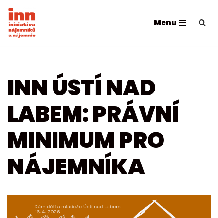
Menu
Přeskočit
na
obsah
INN ÚSTÍ NAD
LABEM: PRÁVNÍ
MINIMUM PRO
NÁJEMNÍKA