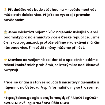
Přednáška vás bude stát hodinu – nevědomost vás
může stát daleko více. Přijďte se vyzbrojit právním
povědomím!
Jsme Iniciativa nájemníků a nájemnic usilující o lepší
podmínky pro nájemnictvo v celé České republice. Jsme
členskou organizací, protože věříme v kolektivní sílů, čím
nás bude více, tím větší změny můžeme přinést.
Stavíme na vzájemné solidaritě a společně hledáme
řešení konkrétních problémů, se kterými se naši členové
potýkají.
Přidej se k nám a staň se součástí iniciativy nájemníků a
nájemnic na Ústecku. Vyplň formulář a my se ti ozveme:
https://docs.google.com/forms/d/e/1FAIpQLScgOnX-
cWCvLNFav6FzgBzruA5bPAl08bFUCxU-