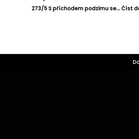
273/5 S příchodem podzimu se…
Číst d
D