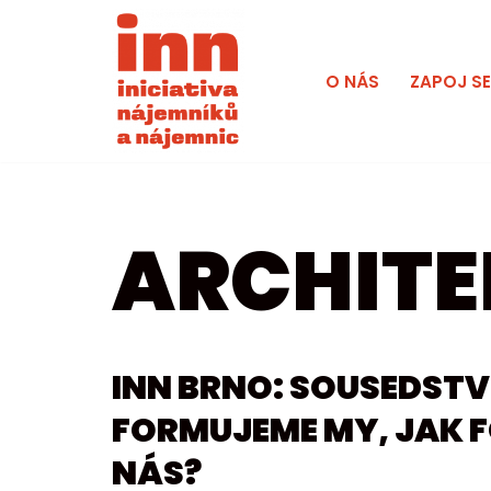
Přeskočit
O NÁS
ZAPOJ S
na
obsah
ARCHIT
INN BRNO: SOUSEDSTVÍ
FORMUJEME MY, JAK 
NÁS?