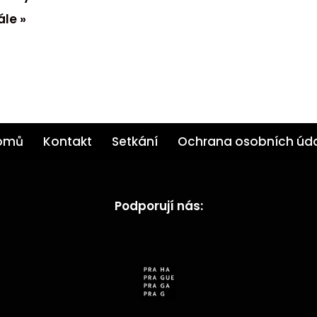
ále »
omů
Kontakt
Setkání
Ochrana osobních úd
Podporují nás: