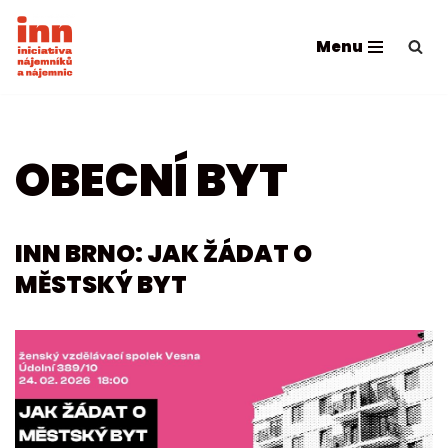
Menu
Přeskočit
na
obsah
OBECNÍ BYT
INN BRNO: JAK ŽÁDAT O
MĚSTSKÝ BYT