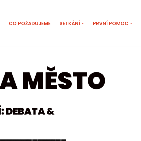
E
CO POŽADUJEME
SETKÁNÍ
PRVNÍ POMOC
A MĚSTO
: DEBATA &