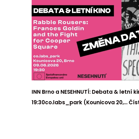
INN Brno a NESEHNUTÍ: Debata & letní ki
19:30co.labs_park (Kounicova 20,…
Čís