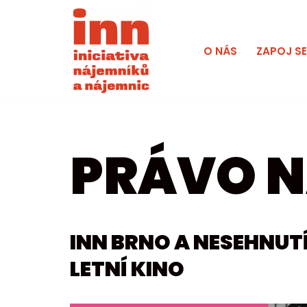
Přeskočit
O NÁS
ZAPOJ S
na
obsah
PRÁVO N
INN BRNO A NESEHNUTÍ
LETNÍ KINO