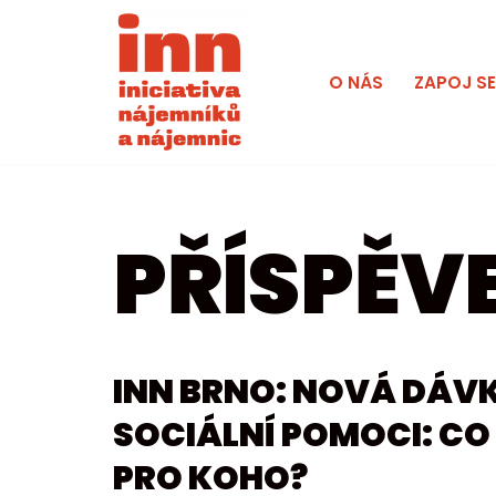
Přeskočit
O NÁS
ZAPOJ S
na
obsah
PŘÍSPĚVE
INN BRNO: NOVÁ DÁV
SOCIÁLNÍ POMOCI: CO 
PRO KOHO?