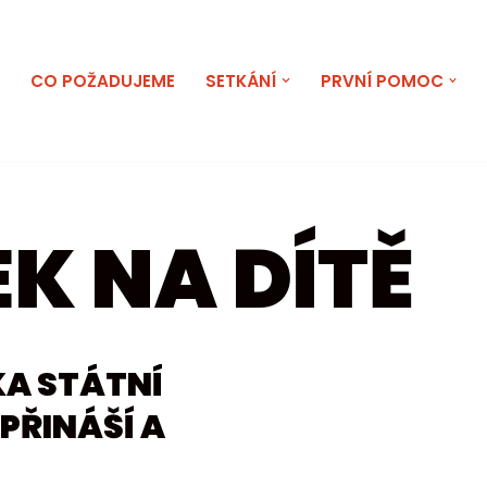
E
CO POŽADUJEME
SETKÁNÍ
PRVNÍ POMOC
K NA DÍTĚ
KA STÁTNÍ
PŘINÁŠÍ A