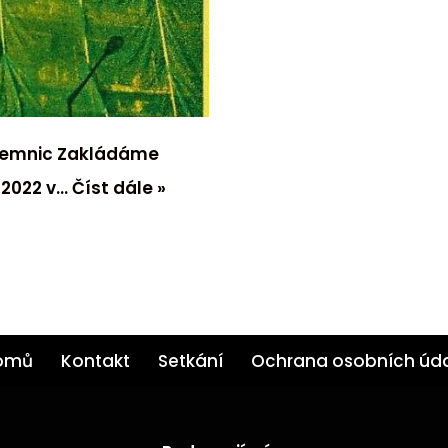
nájemnic Zakládáme
í 2022 v…
Číst dále »
omů
Kontakt
Setkání
Ochrana osobních úd