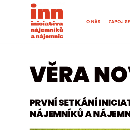
Přeskočit
O NÁS
ZAPOJ S
na
obsah
VĚRA N
PRVNÍ SETKÁNÍ INICIA
NÁJEMNÍKŮ A NÁJEMN