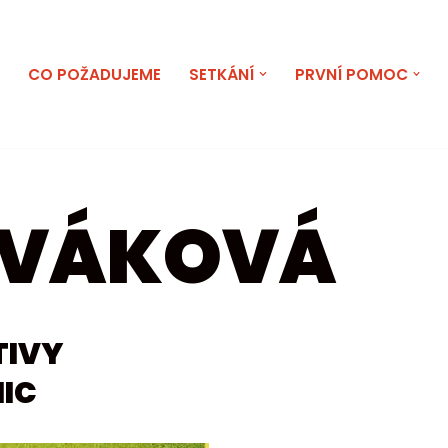
E
CO POŽADUJEME
SETKÁNÍ
PRVNÍ POMOC
OVÁKOVÁ
TIVY
IC