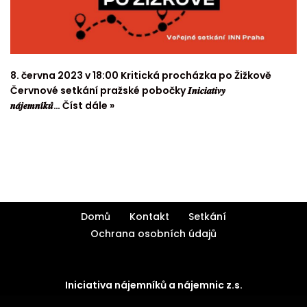
8. června 2023 v 18:00 Kritická procházka po Žižkově
Červnové setkání pražské pobočky 𝑰𝒏𝒊𝒄𝒊𝒂𝒕𝒊𝒗𝒚
𝒏𝒂́𝒋𝒆𝒎𝒏𝒊́𝒌𝒖̊…
Číst dále »
Domů
Kontakt
Setkání
Ochrana osobních údajů
Iniciativa nájemníků a nájemnic z.s.