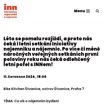
Menu
Přeskočit
na
obsah
Léto se pomalu rozjíždí, a proto nás
čeká i letní setkání Iniciativy
najemniku a nájemnic. Po více či méně
náročných veřejných setkáních první
poloviny roku nás čeká odlehčený
letní pofel s INNem!
11. července 2024 , 18:00
Bike Kitchen Štvanice, ostrov Štvanice, Praha 7
TÉMA: Co víš o nájemním bydlení