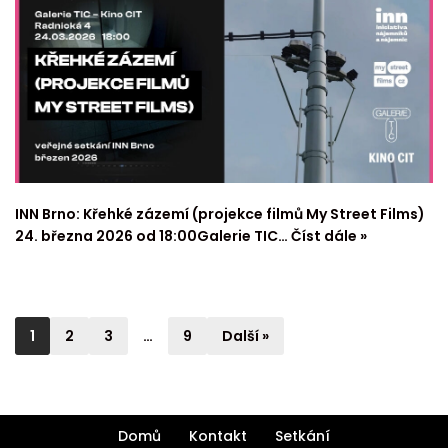
INN Brno: Křehké zázemí (projekce filmů My Street Films)
24. března 2026 od 18:00Galerie TIC…
Číst dále »
1
2
3
…
9
Další »
Domů
Kontakt
Setkání