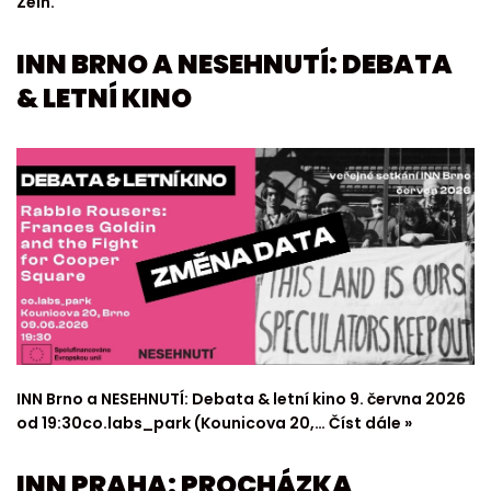
Zein.
INN BRNO A NESEHNUTÍ: DEBATA
& LETNÍ KINO
INN Brno a NESEHNUTÍ: Debata & letní kino 9. června 2026
od 19:30co.labs_park (Kounicova 20,…
Číst dále »
INN PRAHA: PROCHÁZKA