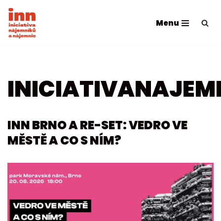
Menu
Přeskočit
na
obsah
INICIATIVANAJEM
INN BRNO A RE-SET: VEDRO VE
MĚSTĚ A CO S NÍM?