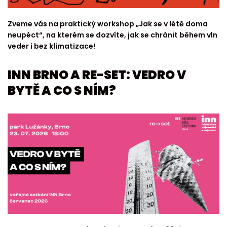
Zveme vás na praktický workshop „Jak se v létě doma
neupéct“, na kterém se dozvíte, jak se chránit během vln
veder i bez klimatizace!
INN BRNO A RE-SET: VEDRO V
BYTĚ A CO S NÍM?