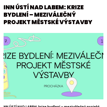
INN ÚSTÍ NAD LABEM: KRIZE
BYDLENÍ – MEZIVÁLEČNÝ
PROJEKT MĚSTSKÉ VÝSTAVBY
NN ÚSTÍ NAD LABEM: krize bydlení – meziválečný projekt