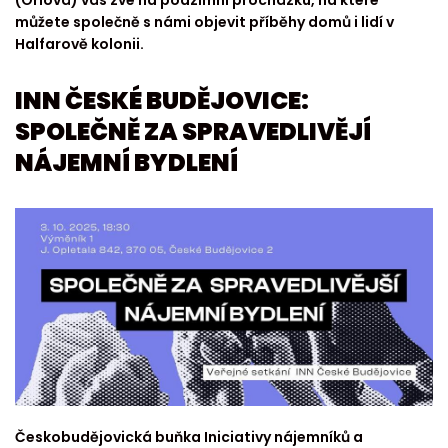
(Orlová) vás zve na podzimní procházku, na které
můžete společně s námi objevit příběhy domů i lidí v
Halfarově kolonii.
INN ČESKÉ BUDĚJOVICE:
SPOLEČNĚ ZA SPRAVEDLIVĚJÍ
NÁJEMNÍ BYDLENÍ
Českobudějovická buňka Iniciativy nájemníků a