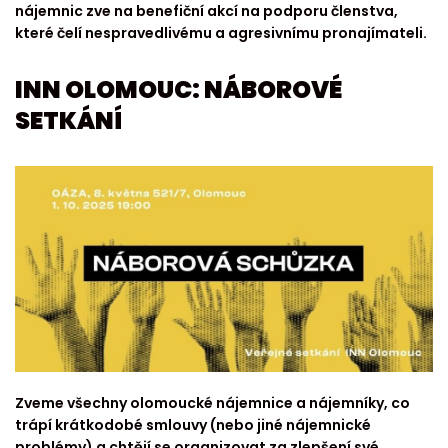
nájemnic zve na benefiční akcí na podporu členstva,
které čelí nespravedlivému a agresivnímu pronajímateli.
INN OLOMOUC: NÁBOROVÉ
SETKÁNÍ
Zveme všechny olomoucké nájemnice a nájemníky, co
trápí krátkodobé smlouvy (nebo jiné nájemnické
problémy) a chtějí se organizovat za zlepšení své