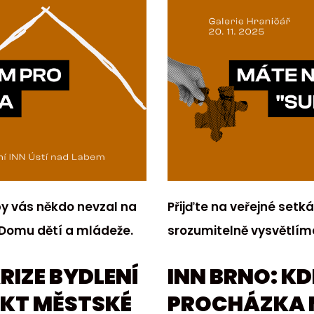
by vás někdo nevzal na
Přijďte na veřejné setk
o Domu dětí a mládeže.
srozumitelně vysvětlíme
KRIZE BYDLENÍ
INN BRNO: KD
EKT MĚSTSKÉ
PROCHÁZKA 