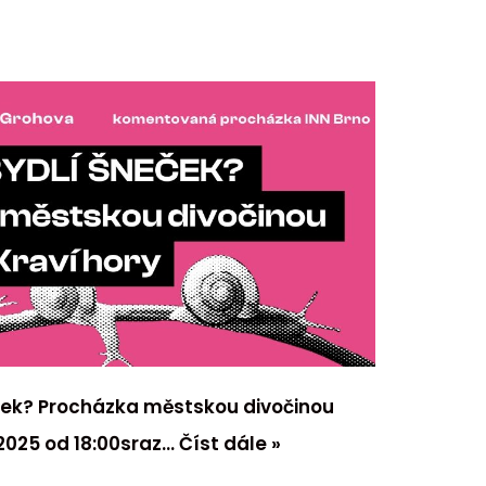
eček? Procházka městskou divočinou
 2025 od 18:00sraz…
Číst dále »