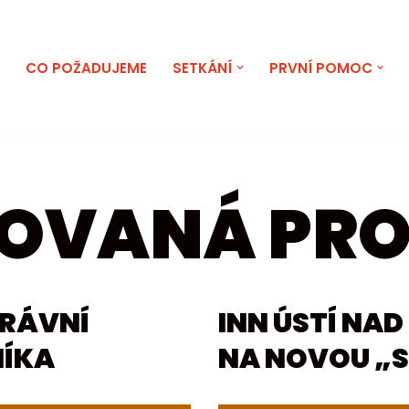
E
CO POŽADUJEME
SETKÁNÍ
PRVNÍ POMOC
OVANÁ PR
PRÁVNÍ
INN ÚSTÍ NA
NÍKA
NA NOVOU „