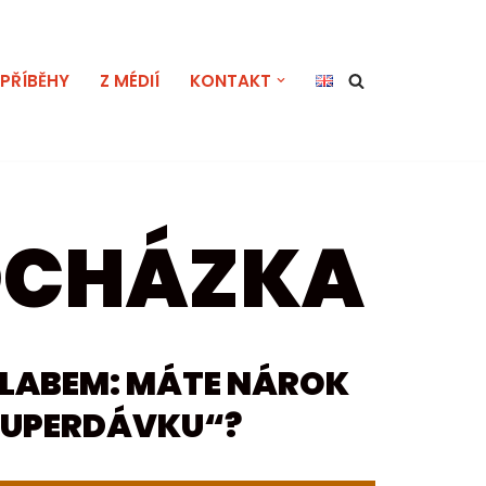
PŘÍBĚHY
Z MÉDIÍ
KONTAKT
OCHÁZKA
D LABEM: MÁTE NÁROK
SUPERDÁVKU“?