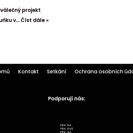
iválečný projekt
uňku v…
Číst dále »
omů
Kontakt
Setkání
Ochrana osobních úd
Podporují nás: