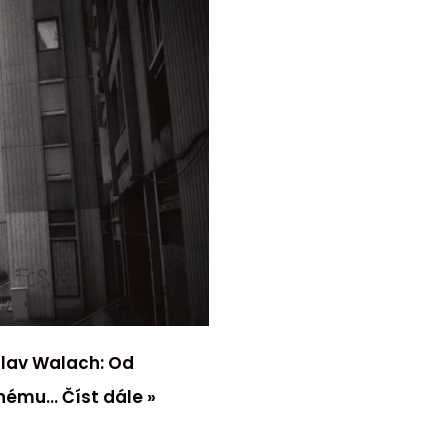
lav Walach: Od
vanému…
Číst dále »