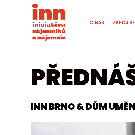
Přeskočit
O NÁS
ZAPOJ S
na
obsah
PŘEDNÁ
INN BRNO & DŮM UMĚN