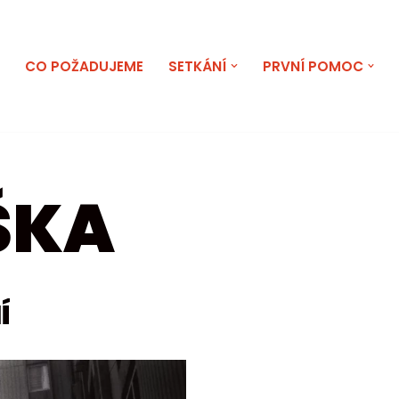
E
CO POŽADUJEME
SETKÁNÍ
PRVNÍ POMOC
ŠKA
Í