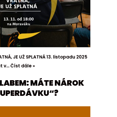
TNÁ, JE UŽ SPLATNÁ 13. listopadu 2025
ut v…
Číst dále »
D LABEM: MÁTE NÁROK
SUPERDÁVKU“?