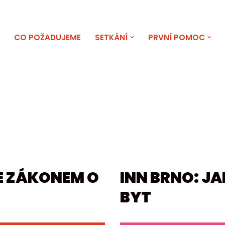
E
CO POŽADUJEME
SETKÁNÍ
PRVNÍ POMOC
SE ZÁKONEM O
INN BRNO: J
BYT