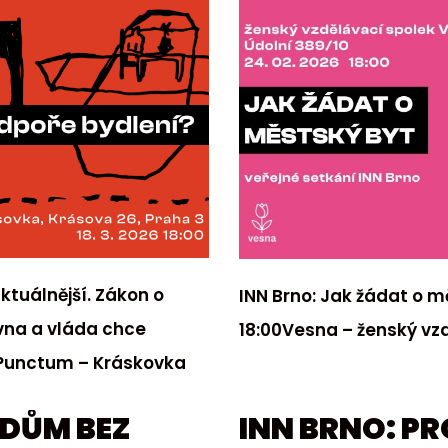
tuálnější. Zákon o
INN Brno: Jak žádat o m
vna a vláda chce
18:00Vesna – ženský v
v Punctum – Kráskovka
 DŮM BEZ
INN BRNO: PR