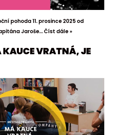
oční pohoda 11. prosince 2025 od
 Kapitána Jaroše…
Číst dále »
Á KAUCE VRATNÁ, JE