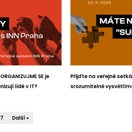
 ORGANIZUJME SE je
Přijďte na veřejné setk
zují lidé v IT?
srozumitelně vysvětlíme
7
Další »