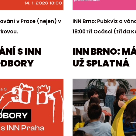
ování v Praze (nejen) v
INN Brno: Pubkvíz a ván
rkovou.
18:00Tři Ocásci (třída
NÍ S INN
INN BRNO: M
ODBORY
UŽ SPLATNÁ