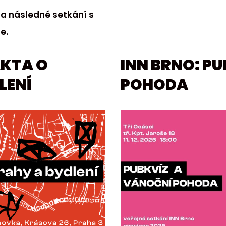
a následné setkání s
e.
AKTA O
INN BRNO: P
LENÍ
POHODA