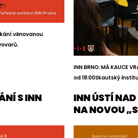
tkání věnovanou
vovarů.
INN BRNO: MÁ KAUCE VRA
od 18:00Skautský instit
NÍ S INN
INN ÚSTÍ NA
NA NOVOU „