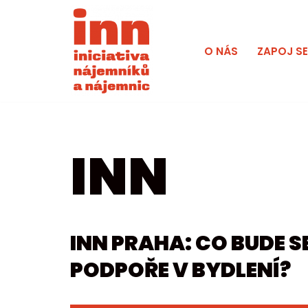
Přeskočit
O NÁS
ZAPOJ S
na
obsah
INN
INN PRAHA: CO BUDE 
PODPOŘE V BYDLENÍ?