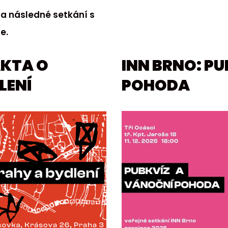
a následné setkání s
e.
AKTA O
INN BRNO: P
LENÍ
POHODA