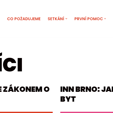
E
CO POŽADUJEME
SETKÁNÍ
PRVNÍ POMOC
CI
SE ZÁKONEM O
INN BRNO: J
BYT