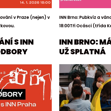
ování v Praze (nejen) v
INN Brno: Pubkvíz a ván
rkovou.
18:00Tři Ocásci (třída
NÍ S INN
INN BRNO: M
ODBORY
UŽ SPLATNÁ