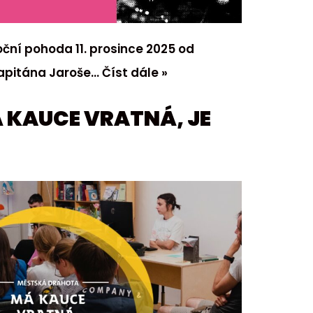
oční pohoda 11. prosince 2025 od
 Kapitána Jaroše…
Číst dále »
Á KAUCE VRATNÁ, JE