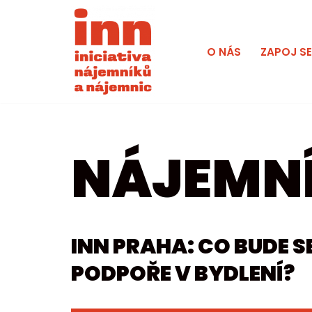
Přeskočit
O NÁS
ZAPOJ S
na
obsah
NÁJEMNÍ
INN PRAHA: CO BUDE 
PODPOŘE V BYDLENÍ?