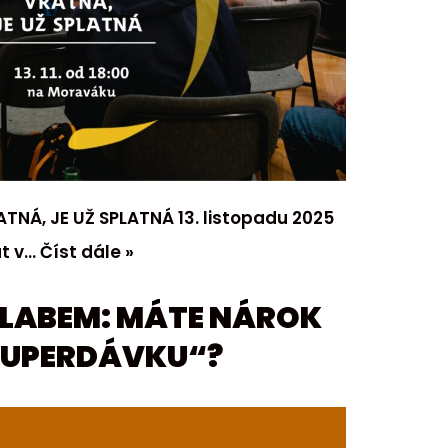
TNÁ, JE UŽ SPLATNÁ 13. listopadu 2025
ut v…
Číst dále »
D LABEM: MÁTE NÁROK
SUPERDÁVKU“?