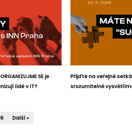
 ORGANIZUJME SE je
Přijďte na veřejné setk
zují lidé v IT?
srozumitelně vysvětlíme
6
Další »