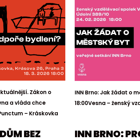
tuálnější. Zákon o
INN Brno: Jak žádat o m
vna a vláda chce
18:00Vesna – ženský v
v Punctum – Kráskovka
 DŮM BEZ
INN BRNO: PR