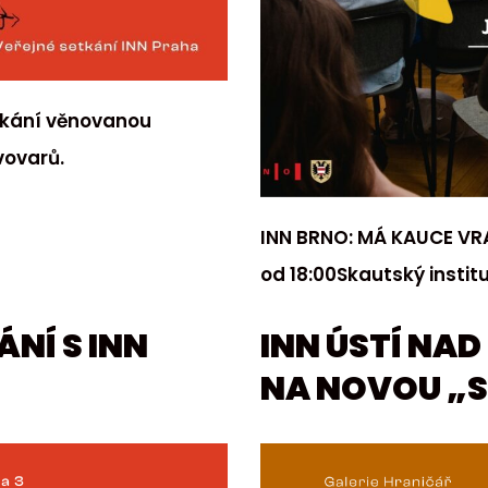
tkání věnovanou
vovarů.
INN BRNO: MÁ KAUCE VRA
od 18:00Skautský instit
NÍ S INN
INN ÚSTÍ NA
NA NOVOU „