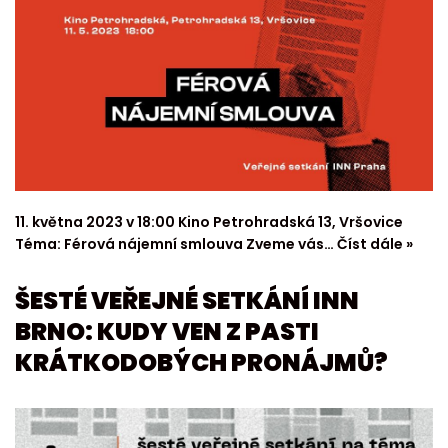
11. května 2023 v 18:00 Kino Petrohradská 13, Vršovice
Téma: Férová nájemní smlouva Zveme vás…
Číst dále »
ŠESTÉ VEŘEJNÉ SETKÁNÍ INN
BRNO: KUDY VEN Z PASTI
KRÁTKODOBÝCH PRONÁJMŮ?