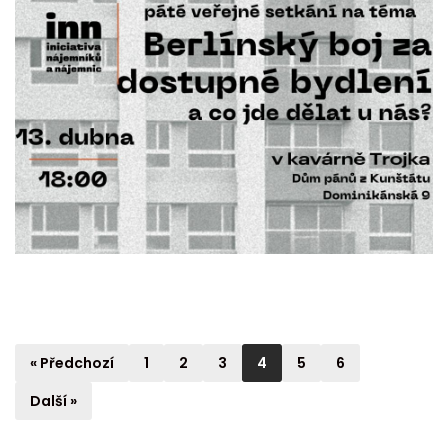
« Předchozí
1
2
3
4
5
6
Další »