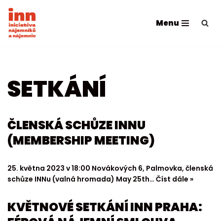
Menu
Přeskočit
na
obsah
SETKÁNÍ
ČLENSKÁ SCHŮZE INNU
(MEMBERSHIP MEETING)
25. května 2023 v 18:00 Novákových 6, Palmovka, členská
schůze INNu (valná hromada) May 25th…
Číst dále »
KVĚTNOVÉ SETKÁNÍ INN PRAHA: