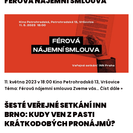
FÉROVÁ NÁJEMNÍ SMLOUVA
11. května 2023 v 18:00 Kino Petrohradská 13, Vršovice
Téma: Férová nájemní smlouva Zveme vás…
Číst dále »
ŠESTÉ VEŘEJNÉ SETKÁNÍ INN
BRNO: KUDY VEN Z PASTI
KRÁTKODOBÝCH PRONÁJMŮ?