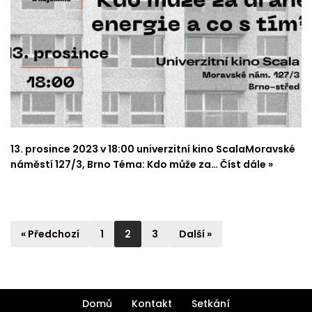
13. prosince 2023 v 18:00 univerzitní kino ScalaMoravské
náměstí 127/3, Brno Téma: Kdo může za…
Číst dále »
« Předchozí
1
2
3
Další »
Domů
Kontakt
Setkání