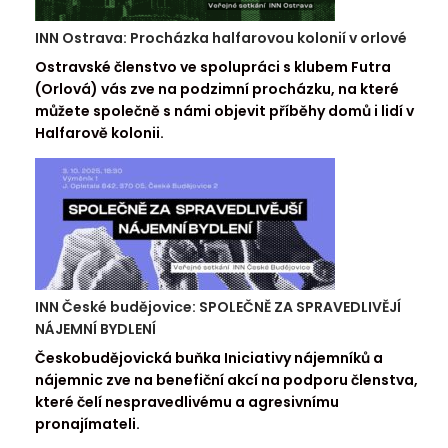
INN Ostrava: Procházka halfarovou kolonií v orlové
Ostravské členstvo ve spolupráci s klubem Futra
(Orlová) vás zve na podzimní procházku, na které
můžete společně s námi objevit příběhy domů i lidí v
Halfarově kolonii.
INN České budějovice: SPOLEČNĚ ZA SPRAVEDLIVĚJÍ
NÁJEMNÍ BYDLENÍ
Českobudějovická buňka Iniciativy nájemníků a
nájemnic zve na benefiční akcí na podporu členstva,
které čelí nespravedlivému a agresivnímu
pronajímateli.