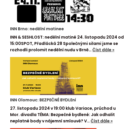
INN Brno: nedělní matinee
INN & SESHLOST: nedělní matiné 24. listopadu 2024 od
15:00SPOT, Přadlácká 28 Společnými silami jsme se
rozhodli prolomit nedělní nudu v Brně…
Číst dále »
INN Olomouc: BEZPEČNÉ BYDLEní
27. listopadu 2024 v 19:00 klub Variace, průchod u
Mor. divadla TÉMA: Bezpečné bydlené: Jak odhalit
neplatné body v nájemní smlouvě? V…
Číst dále »