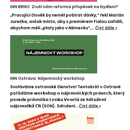
INN BRNO: Zruší nám reforma příspěvek na bydlení?
„Pracující člověk by neměl pobírat dávky,“ řekl Marián
Jurečka, avšak místo, aby s premiérem Fialou zařídili,
abychom měli „platy jako v Německu“,…
Číst dále »
INN Ostrava: Nájemnický workshop
Svoláváme ostravské členstvo! Tentokrát v Ostravě
pořádáme 𝘄𝗼𝗿𝗸𝘀𝗵𝗼𝗽 𝗼 𝗻𝗮́𝗷𝗲𝗺𝗻𝗶𝗰𝗸𝘆́𝗰𝗵 𝗽𝗿𝗮́𝘃𝗲𝗰𝗵, který
povede právnička 𝗟𝗲𝗻𝗸𝗮 𝗩𝗲𝘀𝗲𝗹𝗮́ ze 𝗦𝗱𝗿𝘂𝘇̌𝗲𝗻𝗶́
𝗻𝗮́𝗷𝗲𝗺𝗻𝗶́𝗸𝘂̊ 𝗖̌𝗥 (SON). Sdružení…
Číst dále »