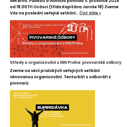
INN Brno: Pubkvíz a vánoční pohoda 11. prosince 2025
od 18:00Tři Ocásci (třída Kapitána Jaroše 18) Zveme
Vás na poslední veřejné setkání…
Číst dále »
Středy o organizování s INN Praha: pivovarské odbory
Zveme na sérii pražských veřejných setkání
věnovanou organizování. Tentorkát s odboráři z
pivovarů.