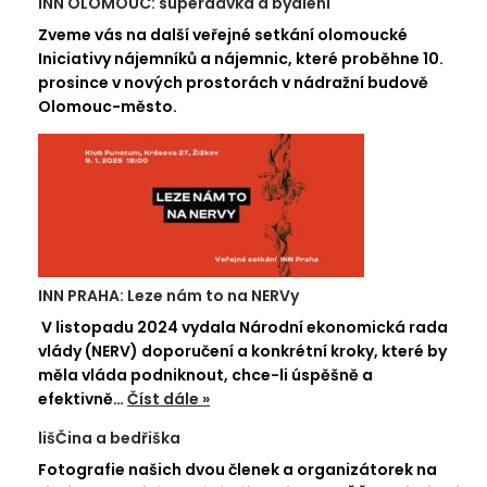
INN OLOMOUC: superdávka a bydlení
Zveme vás na další veřejné setkání olomoucké
Iniciativy nájemníků a nájemnic, které proběhne 10.
prosince v nových prostorách v nádražní budově
Olomouc-město.
INN PRAHA: Leze nám to na NERVy
V listopadu 2024 vydala Národní ekonomická rada
vlády (NERV) doporučení a konkrétní kroky, které by
měla vláda podniknout, chce-li úspěšně a
efektivně…
Číst dále »
lišČina a bedřiška
Fotografie našich dvou členek a organizátorek na