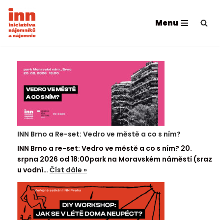
Menu
Přeskočit
na
obsah
INN Brno a Re-set: Vedro ve městě a co s ním?
INN Brno a re-set: Vedro ve městě a co s ním? 20.
srpna 2026 od 18:00park na Moravském náměstí (sraz
u vodní…
Číst dále »