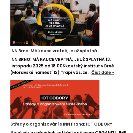
INN Brno: Má kauce vratná, je už splatná
INN BRNO: MÁ KAUCE VRATNÁ, JE UŽ SPLATNÁ 13.
listopadu 2025 od 18:00Skautský institut v Brně
(Moravské náměstí 12) Trápí vás, že…
Číst dále »
Středy o organizování s INN Praha: ICT ODBORY
Nová série veřejných setkání s názvem ORGANIZUJME