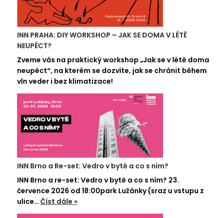
INN PRAHA: DIY WORKSHOP – JAK SE DOMA V LÉTĚ
NEUPÉCT?
Zveme vás na praktický workshop „Jak se v létě doma
neupéct“, na kterém se dozvíte, jak se chránit během
vln veder i bez klimatizace!
INN Brno a Re-set: Vedro v bytě a co s ním?
INN Brno a re-set: Vedro v bytě a co s ním? 23.
července 2026 od 18:00park Lužánky (sraz u vstupu z
ulice…
Číst dále »