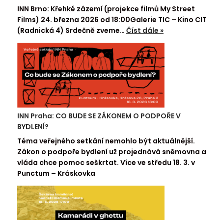
INN Brno: Křehké zázemí (projekce filmů My Street
Films) 24. března 2026 od 18:00Galerie TIC – Kino CIT
(Radnická 4) Srdečně zveme…
Číst dále »
INN Praha: CO BUDE SE ZÁKONEM O PODPOŘE V
BYDLENÍ?
Téma veřejného setkání nemohlo být aktuálnější.
Zákon o podpoře bydlení už projednává sněmovna a
vláda chce pomoc seškrtat. Více ve středu 18. 3. v
Punctum – Kráskovka