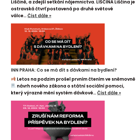
Liščině, a zdejší setkání nájemnictva. LIŠČINA Liščina je
ostravská čtvrť postavená po druhé světové
válce…
Číst dále »
INN PRAHA: Co se má dít s dávkami na bydlení?
Letos na podzim prošel prvním čtením ve sněmovně
návrh nového zákona o státní sociální pomoci,
který výrazně mění systém dávkové…
Číst dále »